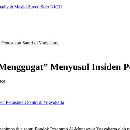
adiyah
Masjid Zayed Solo
NKRI
Penusukan Santri di Yogyakarta
Menggugat” Menyusul Insiden Pe
aca
enimpa dua santri Pondok Pesantren Al-Munawwir Yogyakarta oleh p