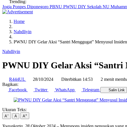
Trending:
Jogja
Ponpes Diponegoro
PBNU
PWNU DIY
Sekolah NU
Muhamm
Home
Nahdliyin
PWNU DIY Gelar Aksi “Santri Menggugat” Menyusul Insiden 
Nahdliyin
PWNU DIY Gelar Aksi “Santri 
R444UL
28/10/2024
Diterbitkan 14:53
2 menit memb
Bagikan:
Facebook
Twitter
WhatsApp
Telegram
Salin Link
Ukuran Teks:
−
+
A
A
A
Yogyakarta, 28 Oktober 2024
– Merespons insiden penusukan yang m