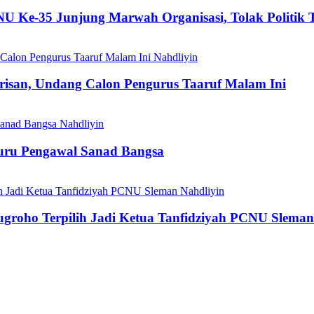
-35 Junjung Marwah Organisasi, Tolak Politik Tra
Nahdliyin
isan, Undang Calon Pengurus Taaruf Malam Ini
Nahdliyin
Guru Pengawal Sanad Bangsa
Nahdliyin
roho Terpilih Jadi Ketua Tanfidziyah PCNU Sleman