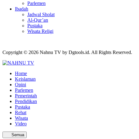
Parlemen
Ibadah
Jadwal Sholat
Al-Qur’an
Pustaka
Wisata Religi
Copyright © 2026 Nahnu TV by Dgtools.id. All Rights Reserved.
Home
Keislaman
Opini
Parlemen
Pemerintah
Pendidikan
Pustaka
Rehat
Wisata
Video
Semua