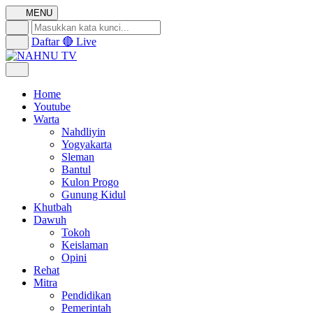
MENU
Daftar
🔴 Live
Home
Youtube
Warta
Nahdliyin
Yogyakarta
Sleman
Bantul
Kulon Progo
Gunung Kidul
Khutbah
Dawuh
Tokoh
Keislaman
Opini
Rehat
Mitra
Pendidikan
Pemerintah