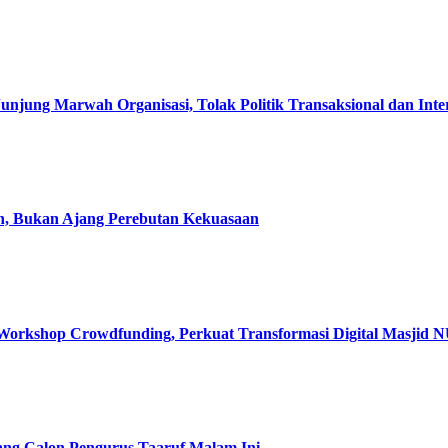
g Marwah Organisasi, Tolak Politik Transaksional dan Inter
, Bukan Ajang Perebutan Kekuasaan
shop Crowdfunding, Perkuat Transformasi Digital Masjid 
ng Calon Pengurus Taaruf Malam Ini