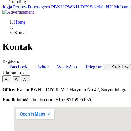
Trending:
Jogja
Ponpes Diponegoro
PBNU
PWNU DIY
Sekolah NU
Muhamm
Home
Kontak
Kontak
Bagikan:
Facebook
Twitter
WhatsApp
Telegram
Salin Link
Ukuran Teks:
−
+
A
A
A
Office:
Kantor PWNU DIY Jl. MT. Haryono No.42, Suryodiningratan,
Email:
info@nahnutv.com |
HP:
085159951926