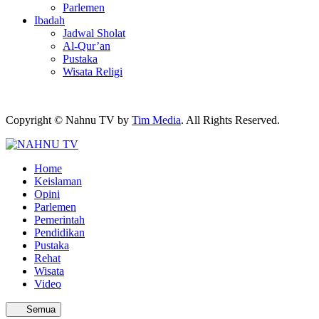
Parlemen
Ibadah
Jadwal Sholat
Al-Qur’an
Pustaka
Wisata Religi
Copyright © Nahnu TV by
Tim Media
. All Rights Reserved.
Home
Keislaman
Opini
Parlemen
Pemerintah
Pendidikan
Pustaka
Rehat
Wisata
Video
Semua