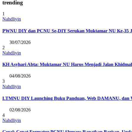
trending
1
Nahdliyin
PWNU DIY dan PCNU Se-DIY Serukan Muktamar NU Ke-35 Junjun
30/07/2026
2
Nahdliyin
KH Asyhari Abta: Muktamar NU Harus Menjadi Jalan Khidmah
04/08/2026
3
Nahdliyin
LTMNU DIY Launching Buku Panduan, Web DAMANU, dan Work
02/08/2026
4
Nahdliyin
Gerak Cepat Formatur PCNU Sleman: Rapatkan Barisan, Unda