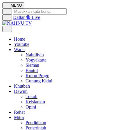
MENU
Daftar
🔴 Live
Home
Youtube
Warta
Nahdliyin
Yogyakarta
Sleman
Bantul
Kulon Progo
Gunung Kidul
Khutbah
Dawuh
Tokoh
Keislaman
Opini
Rehat
Mitra
Pendidikan
Pemerintah