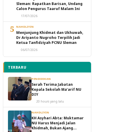
Sleman: Rapatkan Barisan, Undang
Calon Pengurus Taaruf Malam Ini
17/07/2026
5
NAHDLIYIN
Menjunjung Khidmat dan Ukhuwah,
Dr Ariyanto Nugroho Terpilih Jadi
Ketua Tanfidziyah PCNU Sleman
06/07/2026
TERBARU
PENDIDIKAN
Serah Terima Jabatan
Kepala Sekolah Ma’arif NU
DIY
20 hours yang lalu
NAHDLIYIN
KH Asyhari Abta: Muktamar
NU Harus Menjadi Jalan
Khidmah, Bukan Ajang