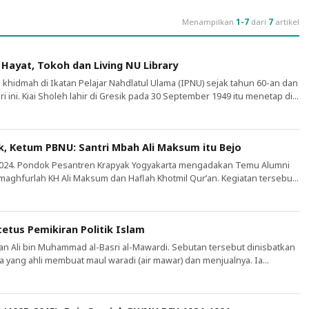
Menampilkan
1-7
dari
7
artikel
ayat, Tokoh dan Living NU Library
khidmah di Ikatan Pelajar Nahdlatul Ulama (IPNU) sejak tahun 60-an dan
i ini. Kiai Sholeh lahir di Gresik pada 30 September 1949 itu menetap di
Kiduldalem, Bangil, Pasuruan. Ia wafat di usia yang ke-74 tahun di RSI
(20/12/2024) pukul 04.45. Almarhum menempuh pendidikan […]
, Ketum PBNU: Santri Mbah Ali Maksum itu Bejo
2024. Pondok Pesantren Krapyak Yogyakarta mengadakan Temu Alumni
maghfurlah KH Ali Maksum dan Haflah Khotmil Qur’an. Kegiatan tersebut
dari berbagai kota dan lintas angkatan. Di antara yang hadir adalah alumni
rus Besar Nahdlatul Ulama (PBNU) KH. Yahya Cholil Tsaquf.
tus Pemikiran Politik Islam
n Ali bin Muhammad al-Basri al-Mawardi. Sebutan tersebut dinisbatkan
 yang ahli membuat maul waradi (air mawar) dan menjualnya. Ia
tahun 364 H/976 M. Sejak kecil hingga menginjak remaja, ia tinggal di
afi’i kepada seorang ahli fikih yang alim, yaitu Abu Qosim As-Shaimari.