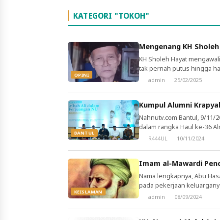
KATEGORI "TOKOH"
Mengenang KH Sholeh H
KH Sholeh Hayat mengawali 
tak pernah putus hingga har
OPINI
Jalan Diponegoro gg V/165, 
admin
25/02/2025
Masyito Bangil pada Jumat 
Kumpul Alumni Krapyak
Nahnutv.com Bantul, 9/11/
dalam rangka Haul ke-36 Al
BANTUL
diikuti oleh ratusan santri 
R444UL
10/11/2024
sekaligus Ketua Umum Pengu
Menurutnya, para santri […]
Imam al-Mawardi Pence
Nama lengkapnya, Abu Hasa
pada pekerjaan keluarganya
KEISLAMAN
dilahirkan di Bashrah pada 
admin
08/09/2024
Bashrah dan belajar fikih Sy
[…]