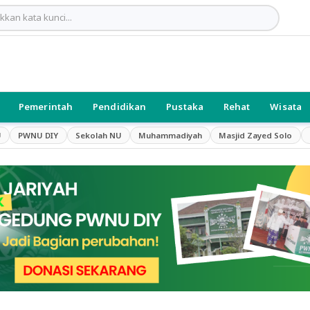
Pemerintah
Pendidikan
Pustaka
Rehat
Wisata
U
PWNU DIY
Sekolah NU
Muhammadiyah
Masjid Zayed Solo