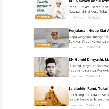
KH. Nawawi Abdul Aziz
Pada 1925, atau setahun seb
Nawawi lahir di desa Tulus
adalah seorang kiai dan pet
NAHDLIYIN
R444UL
06/09/2024
Quran yang mendirikan pesa
Perjalanan Hidup Kiai
Siapa yang tidak mengenal 
Said Aqil Siradj. Ketiganya
NAHDLIYIN
karena kealimannya. Di bali
admin
05/09/2024
alim dan visioner, yakni KH
KH Hamid Dimyathi, M
H Hamid Dimyati adalah ma
kepemimpinannya, Pondok 
REHAT
dilengkapi perpustakaan p
admin
29/08/2024
para santri senior sekalibe
pendidikan Islam, Prof Mukti
Jalaluddin Rumi, Tok
Tak hilang dari catatan sej
puncak kejayaan Islam di
TOKOH
baik ilmu pengetahuan di b
admin
29/08/2024
cendekiawan muslim atas 