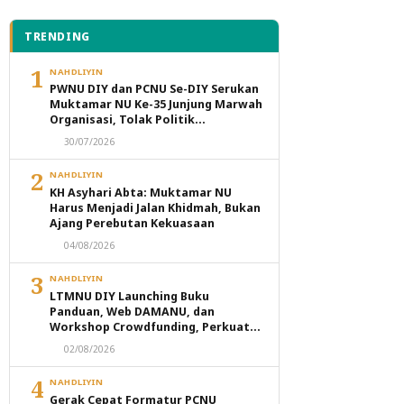
TRENDING
1
NAHDLIYIN
PWNU DIY dan PCNU Se-DIY Serukan
Muktamar NU Ke-35 Junjung Marwah
Organisasi, Tolak Politik
Transaksional dan Intervensi
30/07/2026
Eksternal
2
NAHDLIYIN
KH Asyhari Abta: Muktamar NU
Harus Menjadi Jalan Khidmah, Bukan
Ajang Perebutan Kekuasaan
04/08/2026
3
NAHDLIYIN
LTMNU DIY Launching Buku
Panduan, Web DAMANU, dan
Workshop Crowdfunding, Perkuat
Transformasi Digital Masjid NU
02/08/2026
4
NAHDLIYIN
Gerak Cepat Formatur PCNU