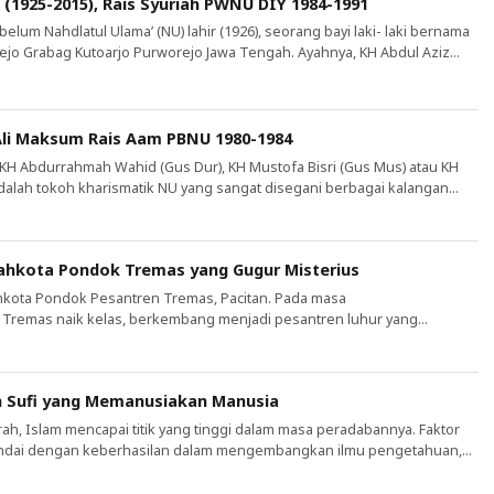
 (1925-2015), Rais Syuriah PWNU DIY 1984-1991
elum Nahdlatul Ulama’ (NU) lahir (1926), seorang bayi laki- laki bernama
rejo Grabag Kutoarjo Purworejo Jawa Tengah. Ayahnya, KH Abdul Aziz
ani. Bayi kecil bernama Nawawi itu akhirnya menjadi seorang kiai ahli al-
ntren, madrasah, dan perguruan tinggi. Nawawi itu juga […]
 Ali Maksum Rais Aam PBNU 1980-1984
KH Abdurrahmah Wahid (Gus Dur), KH Mustofa Bisri (Gus Mus) atau KH
 adalah tokoh kharismatik NU yang sangat disegani berbagai kalangan
k kealiman ketiga tokoh tersebut tentu ada peran guru atau kiai yang
 Ali Maksum. Ketiganya pernah menjadi santri […]
ahkota Pondok Tremas yang Gugur Misterius
hkota Pondok Pesantren Tremas, Pacitan. Pada masa
Tremas naik kelas, berkembang menjadi pesantren luhur yang
aling komprehensif. Pondok Tremas menjadi arena uji coba kemampuan
r Kiai Ali Maksum. Santri yang kelak dikenal sebagai pembaharu
 Ali, mulai belajar filsafat di Tremas atas arahan […]
oh Sufi yang Memanusiakan Manusia
arah, Islam mencapai titik yang tinggi dalam masa peradabannya. Faktor
tandai dengan keberhasilan dalam mengembangkan ilmu pengetahuan,
idang keagamaan maupun eksakta. Hal ini tak lain karena usaha para
kegigihannya mencari ilmu. Sejarah mengungkapkan ilmuwan pada masa