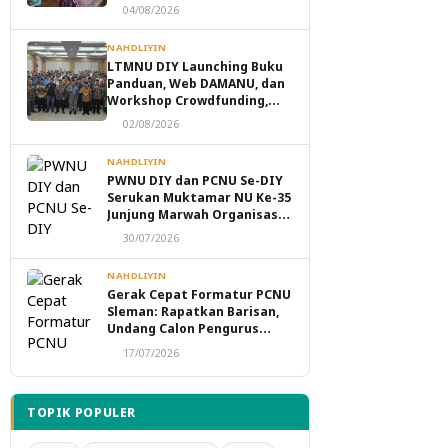
Perebutan Kekuasaan
04/08/2026
NAHDLIYIN
LTMNU DIY Launching Buku
Panduan, Web DAMANU, dan
Workshop Crowdfunding,
Perkuat Transformasi
02/08/2026
Digital Masjid NU
NAHDLIYIN
PWNU DIY dan PCNU Se-DIY
Serukan Muktamar NU Ke-35
Junjung Marwah Organisasi,
Tolak Politik Transaksional
30/07/2026
dan Intervensi Eksternal
NAHDLIYIN
Gerak Cepat Formatur PCNU
Sleman: Rapatkan Barisan,
Undang Calon Pengurus
Taaruf Malam Ini
17/07/2026
TOPIK POPULER