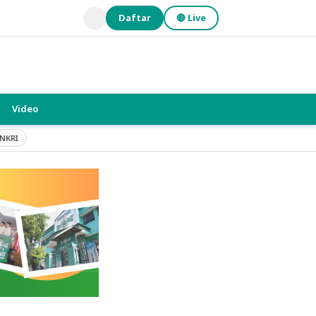
Daftar
🔴 Live
Video
NKRI