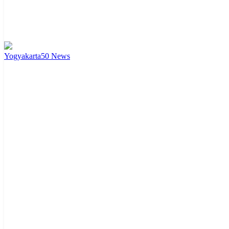
Yogyakarta
50
News