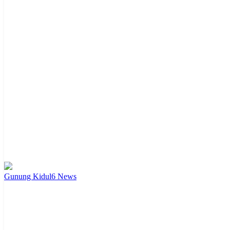
Gunung Kidul
6
News