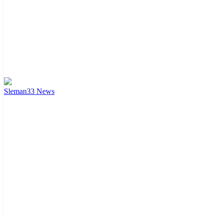
Sleman
33
News