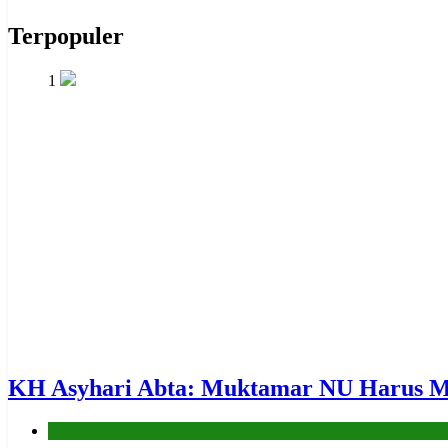
Terpopuler
1
KH Asyhari Abta: Muktamar NU Harus Me
Nahdliyin