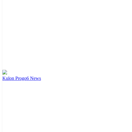
Kulon Progo
6
News