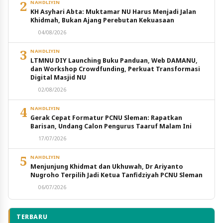
2
NAHDLIYIN
KH Asyhari Abta: Muktamar NU Harus Menjadi Jalan
Khidmah, Bukan Ajang Perebutan Kekuasaan
04/08/2026
3
NAHDLIYIN
LTMNU DIY Launching Buku Panduan, Web DAMANU,
dan Workshop Crowdfunding, Perkuat Transformasi
Digital Masjid NU
02/08/2026
4
NAHDLIYIN
Gerak Cepat Formatur PCNU Sleman: Rapatkan
Barisan, Undang Calon Pengurus Taaruf Malam Ini
17/07/2026
5
NAHDLIYIN
Menjunjung Khidmat dan Ukhuwah, Dr Ariyanto
Nugroho Terpilih Jadi Ketua Tanfidziyah PCNU Sleman
06/07/2026
TERBARU