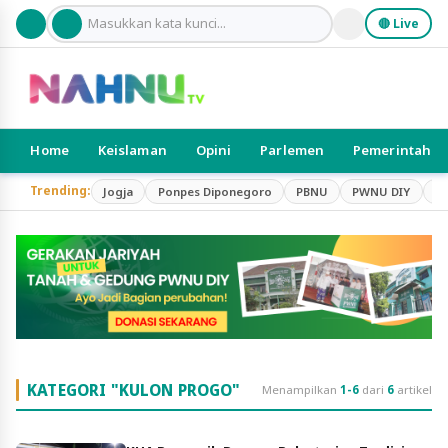
🔴 Live
Home
Keislaman
Opini
Parlemen
Pemerintah
Trending:
Jogja
Ponpes Diponegoro
PBNU
PWNU DIY
S
KATEGORI "KULON PROGO"
Menampilkan
1-6
dari
6
artikel