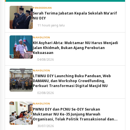
PENDIDIKAN
Serah Terima Jabatan Kepala Sekolah Ma’arif
NU DIY
11 hours yang lalu
NAHDLIYIN
KH Asyhari Abta: Muktamar NU Harus Menjadi
Jalan Khidmah, Bukan Ajang Perebutan
Kekuasaan
04/08/2026
NAHDLIYIN
LTMNU DIY Launching Buku Panduan, Web
DAMANU, dan Workshop Crowdfunding,
Perkuat Transformasi Digital Masjid NU
02/08/2026
NAHDLIYIN
PWNU DIY dan PCNU Se-DIY Serukan
Muktamar NU Ke-35 Junjung Marwah
Organisasi, Tolak Politik Transaksional dan
Intervensi Eksternal
30/07/2026