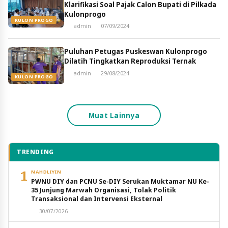
Klarifikasi Soal Pajak Calon Bupati di Pilkada
Kulonprogo
KULON PROGO
admin
07/09/2024
Puluhan Petugas Puskeswan Kulonprogo
Dilatih Tingkatkan Reproduksi Ternak
admin
29/08/2024
KULON PROGO
Muat Lainnya
TRENDING
1
NAHDLIYIN
PWNU DIY dan PCNU Se-DIY Serukan Muktamar NU Ke-
35 Junjung Marwah Organisasi, Tolak Politik
Transaksional dan Intervensi Eksternal
30/07/2026