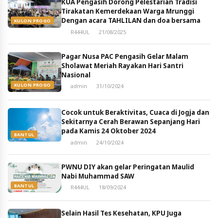
KUA Pengasih Dorong Pelestarian Tradisi
Tirakatan Kemerdekaan Warga Mrunggi
Dengan acara TAHLILAN dan doa bersama
KULON PROGO
R444UL
21/08/2025
Pagar Nusa PAC Pengasih Gelar Malam
Sholawat Meriah Rayakan Hari Santri
Nasional
KULON PROGO
admin
31/10/2024
Cocok untuk Beraktivitas, Cuaca di Jogja dan
Sekitarnya Cerah Berawan Sepanjang Hari
pada Kamis 24 Oktober 2024
BANTUL
admin
24/10/2024
PWNU DIY akan gelar Peringatan Maulid
Nabi Muhammad SAW
BANTUL
R444UL
18/09/2024
Selain Hasil Tes Kesehatan, KPU Juga