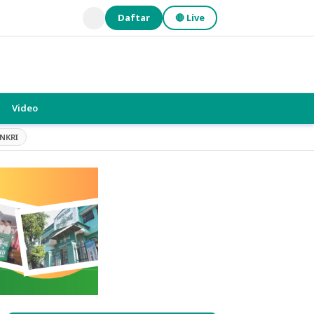
Daftar
🔴 Live
Video
NKRI