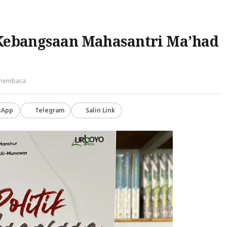
k Kebangsaan Mahasantri Ma’had
 membaca
sApp
Telegram
Salin Link