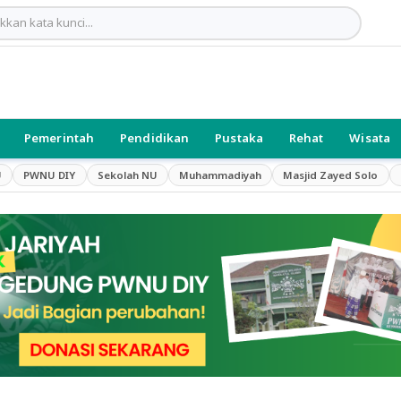
Pemerintah
Pendidikan
Pustaka
Rehat
Wisata
U
PWNU DIY
Sekolah NU
Muhammadiyah
Masjid Zayed Solo