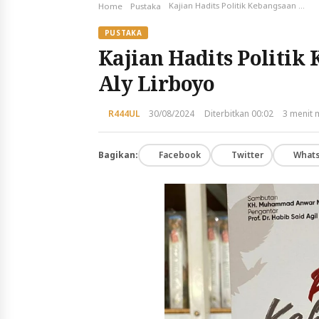
Kajian Hadits Politik Kebangsaan Mahasantri Ma’had Aly Lirboyo
Home
Pustaka
PUSTAKA
Kajian Hadits Politi
Aly Lirboyo
R444UL
30/08/2024
Diterbitkan 00:02
3 menit
Bagikan:
Facebook
Twitter
What