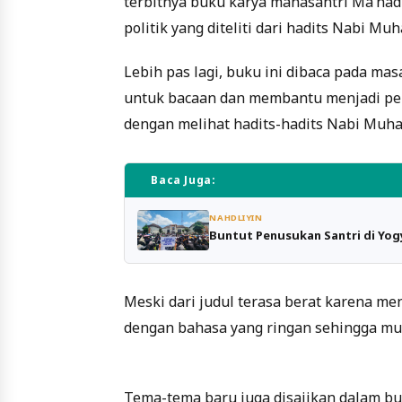
terbitnya buku karya mahasantri Ma’had 
politik yang diteliti dari hadits Nabi M
Lebih pas lagi, buku ini dibaca pada ma
untuk bacaan dan membantu menjadi penc
dengan melihat hadits-hadits Nabi Mu
Baca Juga:
NAHDLIYIN
Buntut Penusukan Santri di Yogy
Meski dari judul terasa berat karena me
dengan bahasa yang ringan sehingga mu
Tema-tema baru juga disajikan dalam buk