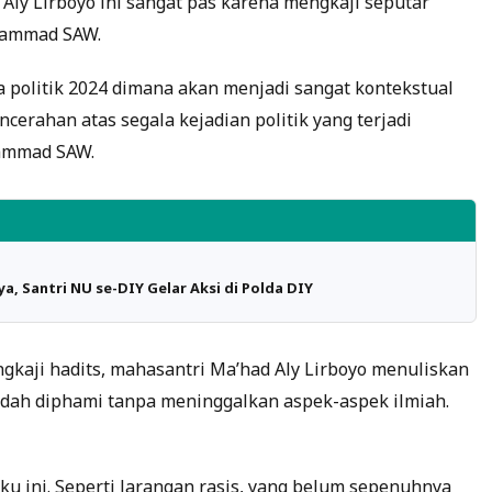
Aly Lirboyo ini sangat pas karena mengkaji seputar
uhammad SAW.
sa politik 2024 dimana akan menjadi sangat kontekstual
erahan atas segala kejadian politik yang terjadi
hammad SAW.
a, Santri NU se-DIY Gelar Aksi di Polda DIY
ngkaji hadits, mahasantri Ma’had Aly Lirboyo menuliskan
dah diphami tanpa meninggalkan aspek-aspek ilmiah.
u ini. Seperti larangan rasis, yang belum sepenuhnya