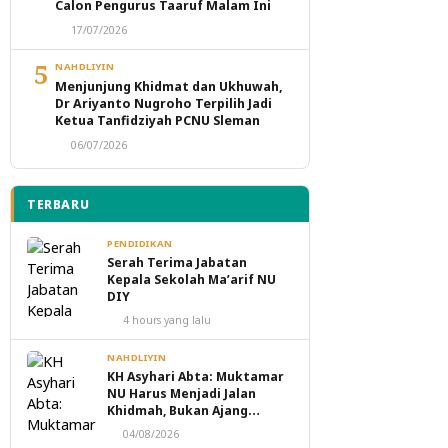
Calon Pengurus Taaruf Malam Ini
17/07/2026
5
NAHDLIYIN
Menjunjung Khidmat dan Ukhuwah,
Dr Ariyanto Nugroho Terpilih Jadi
Ketua Tanfidziyah PCNU Sleman
06/07/2026
TERBARU
PENDIDIKAN
Serah Terima Jabatan
Kepala Sekolah Ma’arif NU
DIY
4 hours yang lalu
NAHDLIYIN
KH Asyhari Abta: Muktamar
NU Harus Menjadi Jalan
Khidmah, Bukan Ajang
Perebutan Kekuasaan
04/08/2026