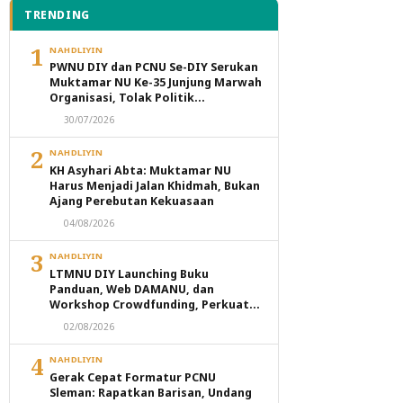
TRENDING
1
NAHDLIYIN
PWNU DIY dan PCNU Se-DIY Serukan
Muktamar NU Ke-35 Junjung Marwah
Organisasi, Tolak Politik
Transaksional dan Intervensi
30/07/2026
Eksternal
2
NAHDLIYIN
KH Asyhari Abta: Muktamar NU
Harus Menjadi Jalan Khidmah, Bukan
Ajang Perebutan Kekuasaan
04/08/2026
3
NAHDLIYIN
LTMNU DIY Launching Buku
Panduan, Web DAMANU, dan
Workshop Crowdfunding, Perkuat
Transformasi Digital Masjid NU
02/08/2026
4
NAHDLIYIN
Gerak Cepat Formatur PCNU
Sleman: Rapatkan Barisan, Undang