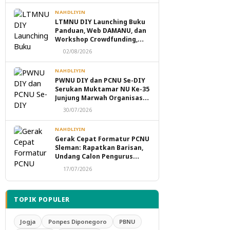
NAHDLIYIN
LTMNU DIY Launching Buku
Panduan, Web DAMANU, dan
Workshop Crowdfunding,
Perkuat Transformasi
02/08/2026
Digital Masjid NU
NAHDLIYIN
PWNU DIY dan PCNU Se-DIY
Serukan Muktamar NU Ke-35
Junjung Marwah Organisasi,
Tolak Politik Transaksional
30/07/2026
dan Intervensi Eksternal
NAHDLIYIN
Gerak Cepat Formatur PCNU
Sleman: Rapatkan Barisan,
Undang Calon Pengurus
Taaruf Malam Ini
17/07/2026
TOPIK POPULER
Jogja
Ponpes Diponegoro
PBNU