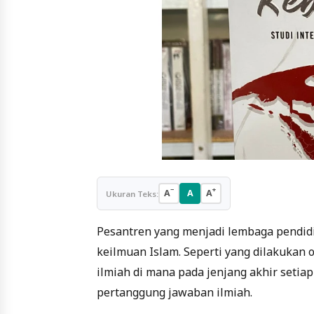
−
+
A
A
A
Ukuran Teks:
Pesantren yang menjadi lembaga pendidik
keilmuan Islam. Seperti yang dilakukan o
ilmiah di mana pada jenjang akhir seti
pertanggung jawaban ilmiah.