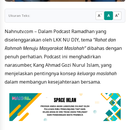
−
+
A
A
A
Ukuran Teks:
Nahnutv.com – Dalam Podcast Ramadhan yang
diselenggarakan oleh LKK NU DIY, tema
“Rahat dan
Rahmah Menuju Masyarakat Maslahah”
dibahas dengan
penuh perhatian. Podcast ini menghadirkan
narasumber, Kang Ahmad Gozi Nurul Islam, yang
menjelaskan pentingnya konsep
keluarga maslahah
dalam membangun kesejahteraan bersama.