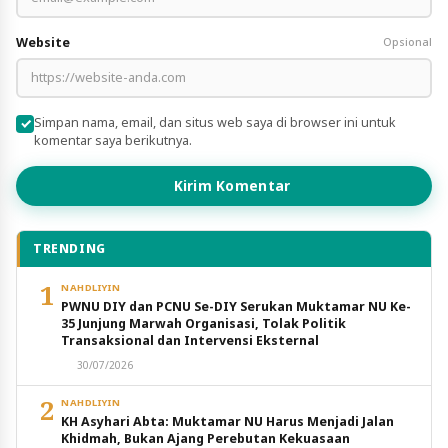
Website
Opsional
Simpan nama, email, dan situs web saya di browser ini untuk
komentar saya berikutnya.
Kirim Komentar
TRENDING
1
NAHDLIYIN
PWNU DIY dan PCNU Se-DIY Serukan Muktamar NU Ke-
35 Junjung Marwah Organisasi, Tolak Politik
Transaksional dan Intervensi Eksternal
30/07/2026
2
NAHDLIYIN
KH Asyhari Abta: Muktamar NU Harus Menjadi Jalan
Khidmah, Bukan Ajang Perebutan Kekuasaan