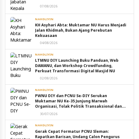
07/08/2026
NAHDLIYIN
KH Asyhari Abta: Muktamar NU Harus Menjadi
Jalan Khidmah, Bukan Ajang Perebutan
Kekuasaan
04/08/2026
NAHDLIYIN
LTMNU DIY Launching Buku Panduan, Web
DAMANU, dan Workshop Crowdfunding,
Perkuat Transformasi Digital Masjid NU
02/08/2026
NAHDLIYIN
PWNU DIY dan PCNU Se-DIY Serukan
Muktamar NU Ke-35 Junjung Marwah
Organisasi, Tolak Politik Transaksional dan
Intervensi Eksternal
30/07/2026
NAHDLIYIN
Gerak Cepat Formatur PCNU Sleman:
Rapatkan Barisan, Undang Calon Pengurus