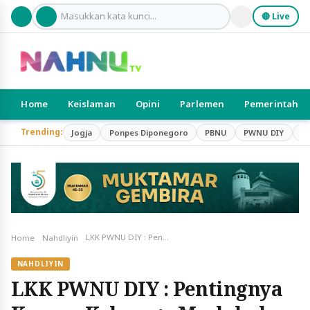
🔴 Live
Home
Keislaman
Opini
Parlemen
Pemerintah
Trending:
Jogja
Ponpes Diponegoro
PBNU
PWNU DIY
S
LKK PWNU DIY : Pentingnya Konsep Keluarga Maslahah dalam Membangun Kesejahteraan Bersama.
Home
Nahdliyin
NAHDLIYIN
LKK PWNU DIY : Pentingnya