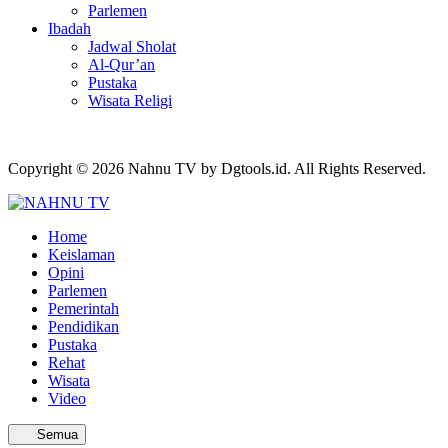
Parlemen
Ibadah
Jadwal Sholat
Al-Qur’an
Pustaka
Wisata Religi
Copyright © 2026 Nahnu TV by Dgtools.id. All Rights Reserved.
Home
Keislaman
Opini
Parlemen
Pemerintah
Pendidikan
Pustaka
Rehat
Wisata
Video
Semua