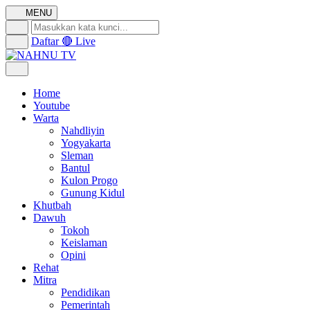
MENU
Daftar
🔴 Live
Home
Youtube
Warta
Nahdliyin
Yogyakarta
Sleman
Bantul
Kulon Progo
Gunung Kidul
Khutbah
Dawuh
Tokoh
Keislaman
Opini
Rehat
Mitra
Pendidikan
Pemerintah