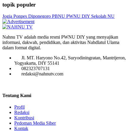
topik populer
Jogja
Ponpes Diponegoro
PBNU
PWNU DIY
Sekolah NU
Nahnu TV adalah media resmi PWNU DIY yang menyajikan
informasi, dakwah, pendidikan, dan aktivitas Nahdlatul Ulama
dalam format digital.
Jl. MT. Haryono No.42, Suryodiningratan, Mantrijeron,
Yogyakarta, DIY 55141
082323707131
redaksi@nahnutv.com
Tentang Kami
Profil
Redaksi
Kontribusi
Pedoman Media Siber
Kontak