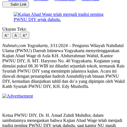
Salin Link
Ukuran Teks:
−
+
A
A
A
Nahnutv,com Yogyakarta, 3/11/2024
– Pengurus Wilayah Nahdlatul
Ulama (PWNU) Daerah Istimewa Yogyakarta menyelenggarakan
Kajian Ahad Wage di Aula KH. Abdurrahman Wahid, Kantor
PWNU DIY, Jl. MT. Haryono No. 40 Yogyakarta. Kegiatan yang
dimulai pukul 08.30 WIB ini dihadiri sejumlah tokoh, termasuk Rais
Syuriah PWNU DIY yang memimpin jalannya kajian. Acara ini
diawali dengan penampilan hadroh Annahdliyyah binaan PWNU
DIY, kemudian dilanjutkan tahlil dan do’a yang dipimpin oleh Wakil
Katib Syuriah PWNU DIY, KH. Edy Mushoffa.
Ketua PWNU DIY, Dr. H. Amad Zuhdi Muhdlor, dalam
sambutannya menegaskan bahwa Kajian Ahad Wage telah menjadi
tradisi penting PWNU DIY sejak dahulu, saat kantor NU masih