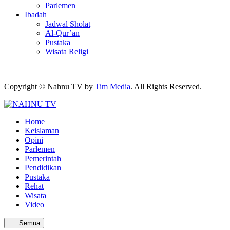
Parlemen
Ibadah
Jadwal Sholat
Al-Qur’an
Pustaka
Wisata Religi
Copyright © Nahnu TV by
Tim Media
. All Rights Reserved.
Home
Keislaman
Opini
Parlemen
Pemerintah
Pendidikan
Pustaka
Rehat
Wisata
Video
Semua