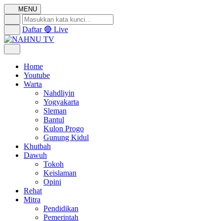
MENU
Daftar
🔴 Live
Home
Youtube
Warta
Nahdliyin
Yogyakarta
Sleman
Bantul
Kulon Progo
Gunung Kidul
Khutbah
Dawuh
Tokoh
Keislaman
Opini
Rehat
Mitra
Pendidikan
Pemerintah