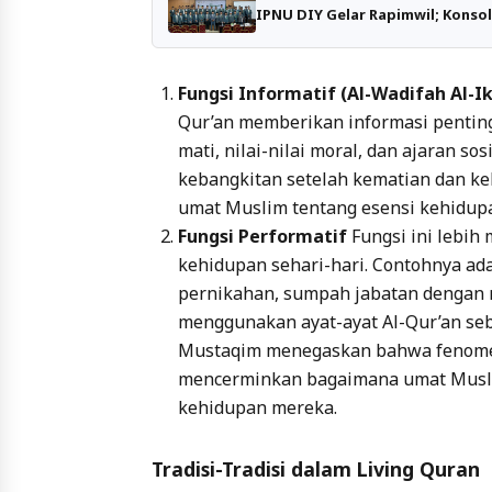
IPNU DIY Gelar Rapimwil; Konsol
Fungsi Informatif (Al-Wadifah Al-I
Qur’an memberikan informasi pentin
mati, nilai-nilai moral, dan ajaran s
kebangkitan setelah kematian dan 
umat Muslim tentang esensi kehidup
Fungsi Performatif
Fungsi ini lebi
kehidupan sehari-hari. Contohnya a
pernikahan, sumpah jabatan dengan 
menggunakan ayat-ayat Al-Qur’an seb
Mustaqim menegaskan bahwa fenomena
mencerminkan bagaimana umat Musli
kehidupan mereka.
Tradisi-Tradisi dalam Living Quran