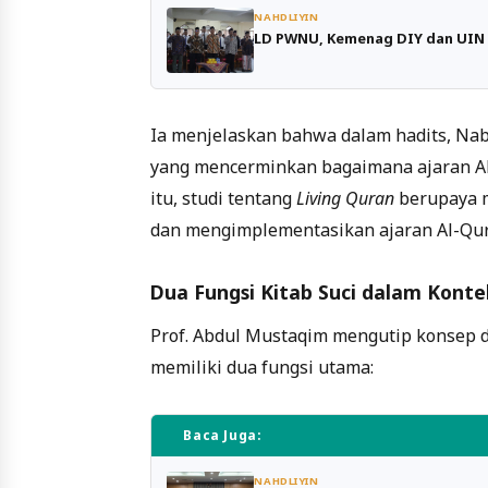
NAHDLIYIN
LD PWNU, Kemenag DIY dan UIN G
Ia menjelaskan bahwa dalam hadits, N
yang mencerminkan bagaimana ajaran Al
itu, studi tentang
Living Quran
berupaya 
dan mengimplementasikan ajaran Al-Qur’
Dua Fungsi Kitab Suci dalam Konte
Prof. Abdul Mustaqim mengutip konsep d
memiliki dua fungsi utama:
Baca Juga:
NAHDLIYIN