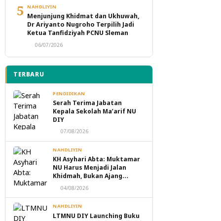
5
NAHDLIYIN
Menjunjung Khidmat dan Ukhuwah,
Dr Ariyanto Nugroho Terpilih Jadi
Ketua Tanfidziyah PCNU Sleman
06/07/2026
TERBARU
PENDIDIKAN
Serah Terima Jabatan
Kepala Sekolah Ma’arif NU
DIY
07/08/2026
NAHDLIYIN
KH Asyhari Abta: Muktamar
NU Harus Menjadi Jalan
Khidmah, Bukan Ajang
Perebutan Kekuasaan
04/08/2026
NAHDLIYIN
LTMNU DIY Launching Buku