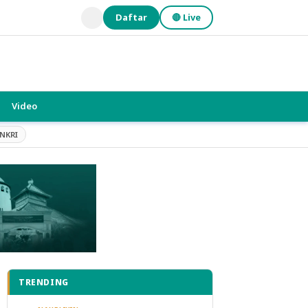
Daftar
🔴 Live
Video
NKRI
TRENDING