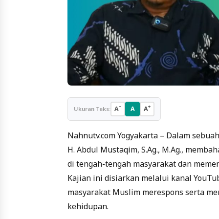
−
+
A
A
A
Ukuran Teks:
Nahnutv.com Yogyakarta – Dalam sebuah
H. Abdul Mustaqim, S.Ag., M.Ag., memba
di tengah-tengah masyarakat dan memen
Kajian ini disiarkan melalui kanal Yo
masyarakat Muslim merespons serta mere
kehidupan.