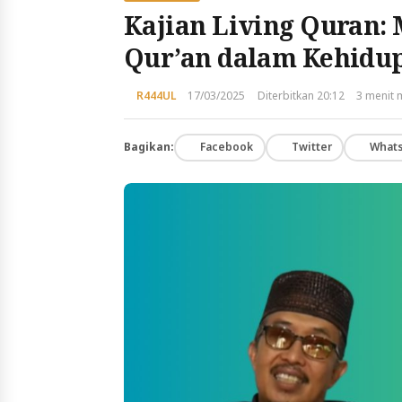
Kajian Living Quran: 
Qur’an dalam Kehidup
R444UL
17/03/2025
Diterbitkan 20:12
3 menit
Bagikan:
Facebook
Twitter
What