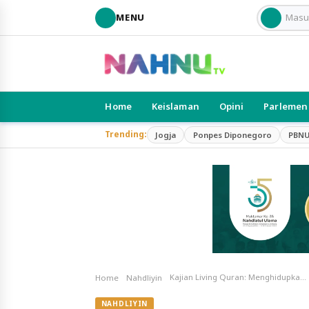
MENU
Home
Keislaman
Opini
Parlemen
Trending:
Jogja
Ponpes Diponegoro
PBN
Kajian Living Quran: Menghidupkan Nilai-Nilai Al-Qur’an dalam Kehidupan Sehari-Hari
Home
Nahdliyin
NAHDLIYIN