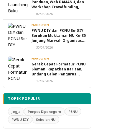
Panduan, Web DAMANU, dan
Workshop Crowdfunding,
Perkuat Transformasi
02/08/2026
Digital Masjid NU
NAHDLIYIN
PWNU DIY dan PCNU Se-DIY
Serukan Muktamar NU Ke-35
Junjung Marwah Organisasi,
Tolak Politik Transaksional
30/07/2026
dan Intervensi Eksternal
NAHDLIYIN
Gerak Cepat Formatur PCNU
Sleman: Rapatkan Barisan,
Undang Calon Pengurus
Taaruf Malam Ini
17/07/2026
TOPIK POPULER
Jogja
Ponpes Diponegoro
PBNU
PWNU DIY
Sekolah NU