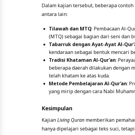
Dalam kajian tersebut, beberapa contoh 
antara lain:
Tilawah dan MTQ
: Pembacaan Al-Qu
(MTQ) sebagai bagian dari seni dan b
Tabarruk dengan Ayat-Ayat Al-Qur’
kendaraan sebagai bentuk mencari b
Tradisi Khataman Al-Qur’an
: Peraya
beberapa daerah dilakukan dengan m
telah khatam ke atas kuda.
Metode Pembelajaran Al-Qur’an
: P
yang mirip dengan cara Nabi Muhammad
Kesimpulan
Kajian
Living Quran
memberikan pemahaman
hanya dipelajari sebagai teks suci, tetap