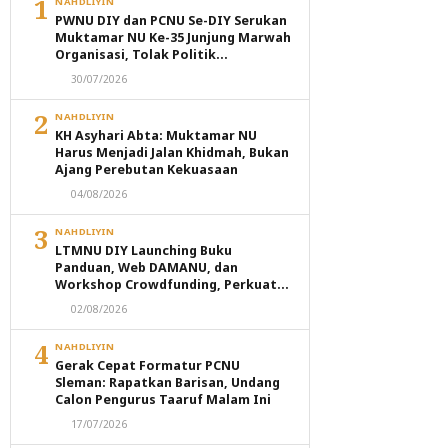
1
NAHDLIYIN
PWNU DIY dan PCNU Se-DIY Serukan
Muktamar NU Ke-35 Junjung Marwah
Organisasi, Tolak Politik
Transaksional dan Intervensi
30/07/2026
Eksternal
2
NAHDLIYIN
KH Asyhari Abta: Muktamar NU
Harus Menjadi Jalan Khidmah, Bukan
Ajang Perebutan Kekuasaan
04/08/2026
3
NAHDLIYIN
LTMNU DIY Launching Buku
Panduan, Web DAMANU, dan
Workshop Crowdfunding, Perkuat
Transformasi Digital Masjid NU
02/08/2026
4
NAHDLIYIN
Gerak Cepat Formatur PCNU
Sleman: Rapatkan Barisan, Undang
Calon Pengurus Taaruf Malam Ini
17/07/2026