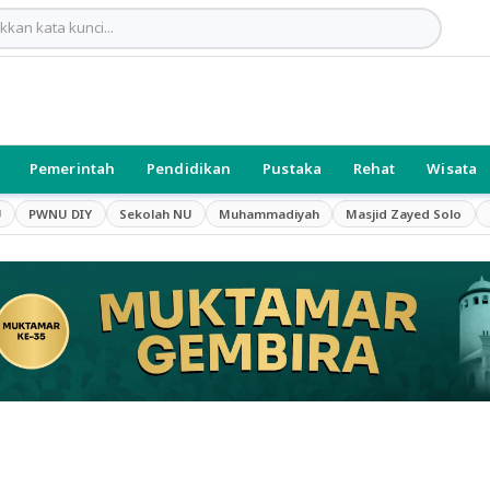
Pemerintah
Pendidikan
Pustaka
Rehat
Wisata
U
PWNU DIY
Sekolah NU
Muhammadiyah
Masjid Zayed Solo