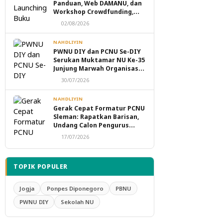
Panduan, Web DAMANU, dan
Workshop Crowdfunding,
Perkuat Transformasi
02/08/2026
Digital Masjid NU
NAHDLIYIN
PWNU DIY dan PCNU Se-DIY
Serukan Muktamar NU Ke-35
Junjung Marwah Organisasi,
Tolak Politik Transaksional
30/07/2026
dan Intervensi Eksternal
NAHDLIYIN
Gerak Cepat Formatur PCNU
Sleman: Rapatkan Barisan,
Undang Calon Pengurus
Taaruf Malam Ini
17/07/2026
TOPIK POPULER
Jogja
Ponpes Diponegoro
PBNU
PWNU DIY
Sekolah NU