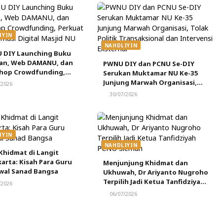
IYIN
NAHDLIYIN
 DIY Launching Buku
an, Web DAMANU, dan
PWNU DIY dan PCNU Se-DIY
hop Crowdfunding,
Serukan Muktamar NU Ke-35
t Transformasi Digital
Junjung Marwah Organisasi,
/2026
 NU
Tolak Politik Transaksional dan
30/07/2026
Intervensi Eksternal
IYIN
NAHDLIYIN
Khidmat di Langit
arta: Kisah Para Guru
Menjunjung Khidmat dan
wal Sanad Bangsa
Ukhuwah, Dr Ariyanto Nugroho
Terpilih Jadi Ketua Tanfidziyah
/2026
PCNU Sleman
06/07/2026