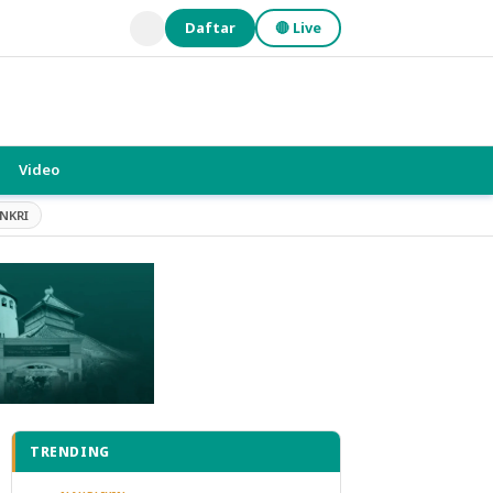
Daftar
🔴 Live
Video
NKRI
TRENDING