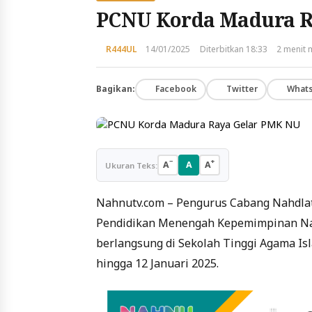
PCNU Korda Madura R
R444UL
14/01/2025
Diterbitkan 18:33
2 menit
Bagikan:
Facebook
Twitter
What
−
+
A
A
A
Ukuran Teks:
Nahnutv.com – Pengurus Cabang Nahdla
Pendidikan Menengah Kepemimpinan Nahd
berlangsung di Sekolah Tinggi Agama Isl
hingga 12 Januari 2025.