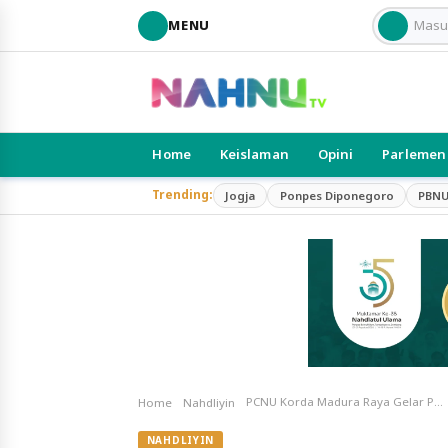
MENU
Home
Keislaman
Opini
Parlemen
Trending:
Jogja
Ponpes Diponegoro
PBN
PCNU Korda Madura Raya Gelar PMK NU
Home
Nahdliyin
NAHDLIYIN