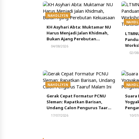
NAHDLIYIN
NAHDL
KH Asyhari Abta: Muktamar NU
Harus Menjadi Jalan Khidmah,
LTMNU
Bukan Ajang Perebutan
Pandu
Kekuasaan
Works
04/08/2026
Perkua
02/08
Masjid
NAHDLIYIN
NAHDL
Gerak Cepat Formatur PCNU
Suara 
Sleman: Rapatkan Barisan,
Yogyak
Undang Calon Pengurus Taaruf
Penga
Malam Ini
17/07/2026
10/07