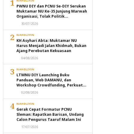
1
NAHDLIYIN
PWNU DIY dan PCNU Se-DIY Serukan
Muktamar NU Ke-35 Junjung Marwah
Organisasi, Tolak Politik
Transaksional dan Intervensi
30/07/2026
Eksternal
2
NAHDLIYIN
KH Asyhari Abta: Muktamar NU
Harus Menjadi Jalan Khidmah, Bukan
Ajang Perebutan Kekuasaan
04/08/2026
3
NAHDLIYIN
LTMNU DIY Launching Buku
Panduan, Web DAMANU, dan
Workshop Crowdfunding, Perkuat
Transformasi Digital Masjid NU
02/08/2026
4
NAHDLIYIN
Gerak Cepat Formatur PCNU
Sleman: Rapatkan Barisan, Undang
Calon Pengurus Taaruf Malam Ini
17/07/2026