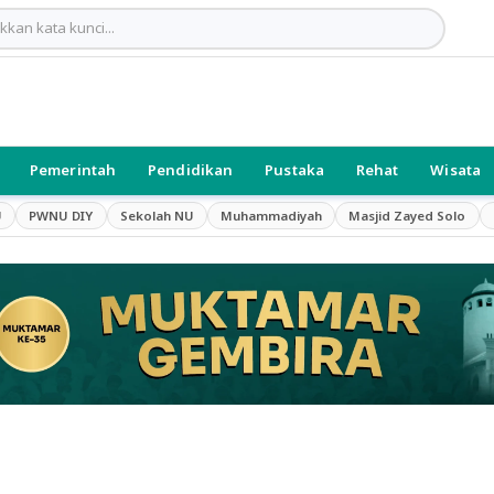
Pemerintah
Pendidikan
Pustaka
Rehat
Wisata
U
PWNU DIY
Sekolah NU
Muhammadiyah
Masjid Zayed Solo