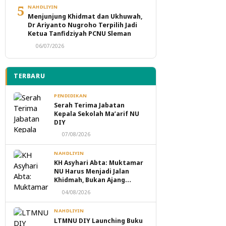
5
NAHDLIYIN
Menjunjung Khidmat dan Ukhuwah,
Dr Ariyanto Nugroho Terpilih Jadi
Ketua Tanfidziyah PCNU Sleman
06/07/2026
TERBARU
PENDIDIKAN
Serah Terima Jabatan
Kepala Sekolah Ma’arif NU
DIY
07/08/2026
NAHDLIYIN
KH Asyhari Abta: Muktamar
NU Harus Menjadi Jalan
Khidmah, Bukan Ajang
Perebutan Kekuasaan
04/08/2026
NAHDLIYIN
LTMNU DIY Launching Buku