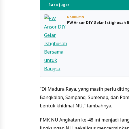
Baca Juga:
NAHDLIYIN
PW Ansor DIY Gelar Istighosah
“Di Madura Raya, yang masih perlu diti
Bangkalan, Sampang, Sumenep, dan Pam
bentuk khidmat NU,” tambahnya.
PMK NU Angkatan ke-48 ini menjadi lang
lingkungan NU, sekaligus mencerminka