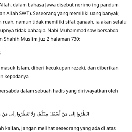
Allah, dalam bahasa Jawa disebut nerimo ing pandum
an Allah SWT). Seseorang yang memiliki uang banyak,
 ruah, namun tidak memiliki sifat qanaah, ia akan selalu
hidupnya tidak bahagia. Nabi Muhammad saw bersabda
m Shahih Muslim juz 2 halaman 730:
ق
masuk Islam, diberi kecukupan rezeki, dan diberikan
an kepadanya.
bersabda dalam sebuah hadis yang diriwayatkan oleh
انْظُرُوا إِلَى مَنْ أَسْفَلَ مِنْكُمْ، وَلَا تَنْظُرُوا إِلَى مَنْ هُوَ 
ah kalian, jangan melihat seseorang yang ada di atas