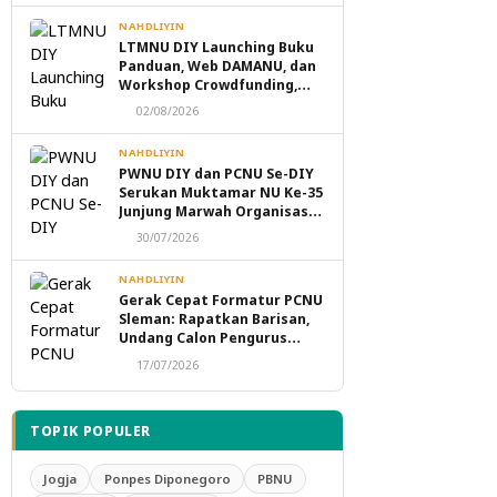
NAHDLIYIN
LTMNU DIY Launching Buku
Panduan, Web DAMANU, dan
Workshop Crowdfunding,
Perkuat Transformasi
02/08/2026
Digital Masjid NU
NAHDLIYIN
PWNU DIY dan PCNU Se-DIY
Serukan Muktamar NU Ke-35
Junjung Marwah Organisasi,
Tolak Politik Transaksional
30/07/2026
dan Intervensi Eksternal
NAHDLIYIN
Gerak Cepat Formatur PCNU
Sleman: Rapatkan Barisan,
Undang Calon Pengurus
Taaruf Malam Ini
17/07/2026
TOPIK POPULER
Jogja
Ponpes Diponegoro
PBNU