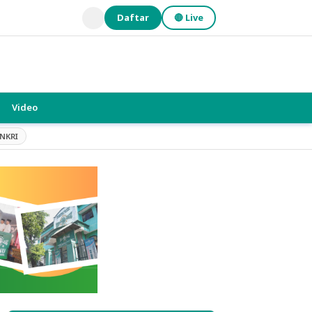
Daftar
🔴 Live
Video
NKRI