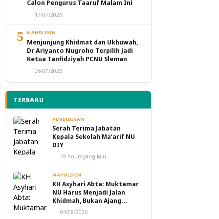
Calon Pengurus Taaruf Malam Ini
17/07/2026
5
NAHDLIYIN
Menjunjung Khidmat dan Ukhuwah,
Dr Ariyanto Nugroho Terpilih Jadi
Ketua Tanfidziyah PCNU Sleman
06/07/2026
TERBARU
PENDIDIKAN
Serah Terima Jabatan
Kepala Sekolah Ma’arif NU
DIY
19 hours yang lalu
NAHDLIYIN
KH Asyhari Abta: Muktamar
NU Harus Menjadi Jalan
Khidmah, Bukan Ajang
Perebutan Kekuasaan
04/08/2026