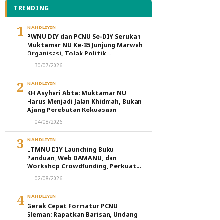
TRENDING
1
NAHDLIYIN
PWNU DIY dan PCNU Se-DIY Serukan
Muktamar NU Ke-35 Junjung Marwah
Organisasi, Tolak Politik
Transaksional dan Intervensi
30/07/2026
Eksternal
2
NAHDLIYIN
KH Asyhari Abta: Muktamar NU
Harus Menjadi Jalan Khidmah, Bukan
Ajang Perebutan Kekuasaan
04/08/2026
3
NAHDLIYIN
LTMNU DIY Launching Buku
Panduan, Web DAMANU, dan
Workshop Crowdfunding, Perkuat
Transformasi Digital Masjid NU
02/08/2026
4
NAHDLIYIN
Gerak Cepat Formatur PCNU
Sleman: Rapatkan Barisan, Undang