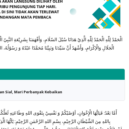
الْحَمْدُ لِلّٰهِ الْحَمْدُ لِلّٰهِ الَّذِيْ هَدَانَا سُبُلَ السّلَامِ، وَأَفْهَمَنَا بِشَرِيْعَةِ النَّبِيّ 
الْجَلَالِ وَالْإكْرَامِ، وَأَشْهَدُ أَنَّ سَيِّدَنَا وَنَبِيَّنَا مُحَمَّدًا عَبْدُهُ وَ رَسُوْلُهُ
an Sial, Mari Perbanyak Kebaikan
أَمَّا بَعْدُ: فَيَايُّهَا الْإِخْوَانِ، أوْصُيْكُمْ وَ نَفْسِيْ بِتَقْوَى اللهِ وَطَاعَتِهِ لَعَلَّ
بِاللهِ مِنَ الشَّيْطَانِ الرَّجِيْمِ، بِسْمِ اللهِ الرَّحْمٰنِ الرَّحِيْمِ: يٰٓاَيُّهَا الَّذِيْ