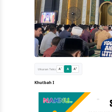
−
+
A
A
A
Ukuran Teks:
Khutbah I