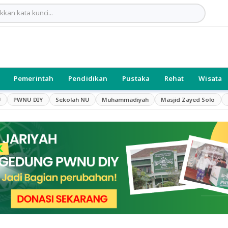
Pemerintah
Pendidikan
Pustaka
Rehat
Wisata
U
PWNU DIY
Sekolah NU
Muhammadiyah
Masjid Zayed Solo