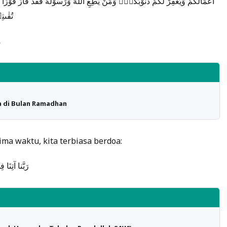
اَعْمَالَكُمْ وَيَغْفِرْ لَكُمْ ذُنُوْبَكُمْۗ وَمَنْ يُّطِعِ اللّٰهَ وَرَسُوْلَهٗ فَقَدْ فَازَ فَوْزًا عَظِي
تُقٰىتِ
,
a di Bulan Ramadhan
ima waktu, kita terbiasa berdoa:
رَبَّنا آتِنَا