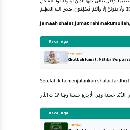
ْمًا. وَقَالَ تَعَالَى: يٰٓاَيُّهَا الَّذِيْنَ اٰمَنُوا اتَّقُوا اللّٰهَ حَقَّ
هٖ وَلَا تَمُوْتُنَّ اِلَّا وَاَنْتُمْ مُّسْلِمُوْنَ. صَدَقَ اللهُ العَظِيمُ
Jamaah shalat Jumat rahimakumullah
Baca Juga:
KHUTBAH
Khutbah Jumat: 6 Etika Berpuas
Setelah kita menjalankan shalat fardhu l
 فِي الدُّنْيا حَسَنَةً وَفِي الْآخِرَةِ حَسَنَةً وَقِنَا عَذَابَ النَّارِ
Baca Juga:
KHUTBAH