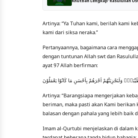
Khutbah Lengkap“Rasulullah Us
Artinya: “Ya Tuhan kami, berilah kami ke
kami dari siksa neraka.”
Pertanyaannya, bagaimana cara menggap
dengan tuntunan Allah swt dan Rasulul
ayat 97 Allah berfirman:
يِّبَةًۚ وَلَنَجْزِيَنَّهُمْ اَجْرَهُمْ بِاَحْسَنِ مَا كَانُوْا يَعْمَلُوْنَ
Artinya: “Barangsiapa mengerjakan keba
beriman, maka pasti akan Kami berikan 
balasan dengan pahala yang lebih baik da
Imam al-Qurtubi menjelaskan di dalam k
terdapat beberapa tanda hidup bahagia: