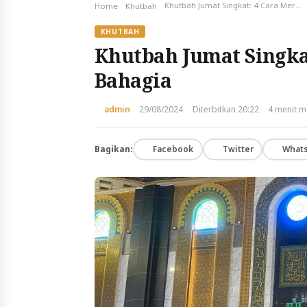
Khutbah Jumat Singkat: 4 Cara Meraih Hidup Bahagia
Home
Khutbah
KHUTBAH
Khutbah Jumat Singka
Bahagia
admin
29/08/2024
Diterbitkan 20:22
4 menit 
Bagikan:
Facebook
Twitter
What