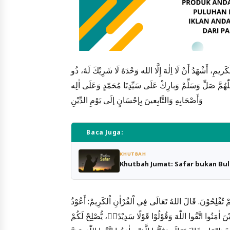
الْكَريمِ، أَشْهَدُ أَنْ لَا اِلٰهَ إِلَّا الله وَحْدَهُ لَا شَرِيْكَ لَهُ، ذُو
، اللّٰهُمَّ صَلِّ وَسَلِّمْ وَبارِكْ عَلَى سَيِّدِنَا مُحَمّدٍ وَعَلَى اٰلِه
وَأَصْحَابِهِ وَالتَّابِعينَ بِإحْسَانٍ إلَى يَوْمِ الدِّيْنِ
Baca Juga:
KHUTBAH
Khutbah Jumat: Safar bukan Bul
كُمْ تُفْلِحُوْنَ. قَالَ اللهُ تَعَالَى فِي اْلقُرْاٰنِ اْلكَرِيمْ: أَعُوْذُ
نَ اٰمَنُوا اتَّقُوا اللّٰهَ وَقُوْلُوْا قَوْلًا سَدِيْدًاۙ، يُّصْلِحْ لَكُمْ