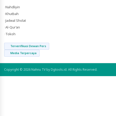
Nahdliyin
Khutbah
Jadwal Sholat
Al-Qur’an
Tokoh
Terverifikasi Dewan Pers
Media Terpercaya
Copyright © 2026 Nahnu TV by Dgtools.id. All Rights Reserved.