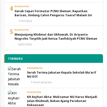
4
NAHDLIYIN
Gerak Cepat Formatur PCNU Sleman: Rapatkan
Barisan, Undang Calon Pengurus Taaruf Malam Ini
17/07/2026
5
NAHDLIYIN
Menjunjung Khidmat dan Ukhuwah, Dr Ariyanto
Nugroho Terpilih Jadi Ketua Tanfidziyah PCNU Sleman
06/07/2026
TERBARU
PENDIDIKAN
Serah Terima Jabatan Kepala Sekolah Ma’arif
NU DIY
3 hours yang lalu
NAHDLIYIN
KH Asyhari Abta: Muktamar NU Harus Menjadi
Jalan Khidmah, Bukan Ajang Perebutan
Kekuasaan