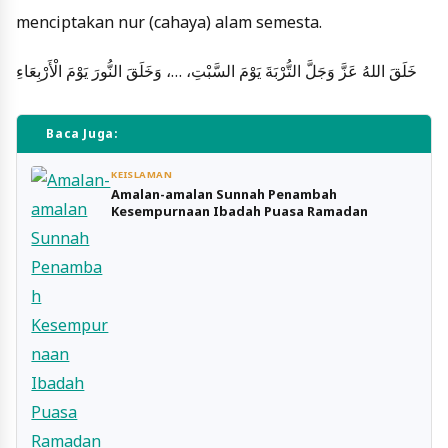
menciptakan nur (cahaya) alam semesta.
خَلَقَ اللهُ عَزَّ وَجَلَّ التُّرْبَةَ يَوْمَ السَّبْتِ، …، وَخَلَقَ النُّورَ يَوْمَ الْأَرْبِعَاءِ
Baca Juga:
KEISLAMAN
Amalan-amalan Sunnah Penambah
Kesempurnaan Ibadah Puasa Ramadan