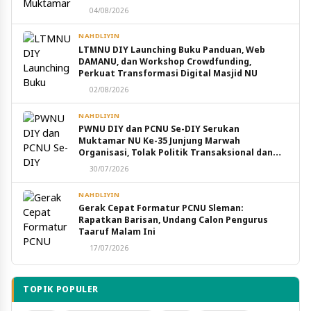
04/08/2026
NAHDLIYIN
LTMNU DIY Launching Buku Panduan, Web
DAMANU, dan Workshop Crowdfunding,
Perkuat Transformasi Digital Masjid NU
02/08/2026
NAHDLIYIN
PWNU DIY dan PCNU Se-DIY Serukan
Muktamar NU Ke-35 Junjung Marwah
Organisasi, Tolak Politik Transaksional dan
Intervensi Eksternal
30/07/2026
NAHDLIYIN
Gerak Cepat Formatur PCNU Sleman:
Rapatkan Barisan, Undang Calon Pengurus
Taaruf Malam Ini
17/07/2026
TOPIK POPULER