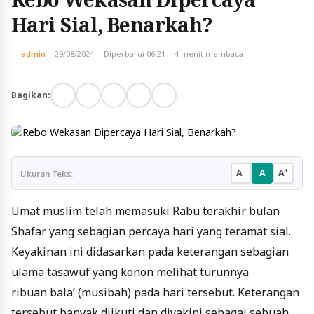
Hari Sial, Benarkah?
admin
29/08/2024
Diperbarui 06:21
4 menit membaca
Bagikan:
−
+
A
A
A
Ukuran Teks:
Umat muslim telah memasuki Rabu terakhir bulan
Shafar yang sebagian percaya hari yang teramat sial.
Keyakinan ini didasarkan pada keterangan sebagian
ulama tasawuf yang konon melihat turunnya
ribuan bala’ (musibah) pada hari tersebut. Keterangan
tersebut banyak diikuti dan diyakini sebagai sebuah