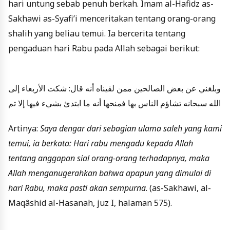
hari untung sebab penuh berkah. Imam al-Hafidz as-
Sakhawi as-Syafi’i menceritakan tentang orang-orang
shalih yang beliau temui. Ia bercerita tentang
pengaduan hari Rabu pada Allah sebagai berikut:
وبلغني عن بعض الصالحين ممن لقيناه أنه قال: شكت الأربعاء إلى
الله سبحانه تشاؤم الناس بها فمنحها أنه ما ابتدئ بشيء فيها إلا تم
Artinya:
Saya dengar dari sebagian ulama saleh yang kami
temui, ia berkata: Hari rabu mengadu kepada Allah
tentang anggapan sial orang-orang terhadapnya, maka
Allah menganugerahkan bahwa apapun yang dimulai di
hari Rabu, maka pasti akan sempurna
. (as-Sakhawi, al-
Maqâshid al-Hasanah, juz I, halaman 575).