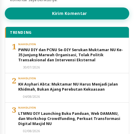
Kirim Komentar
TRENDING
1
NAHDLIYIN
PWNU DIY dan PCNU Se-DIY Serukan Muktamar NU Ke-
35 Junjung Marwah Organisasi, Tolak Politik
Transaksional dan Intervensi Eksternal
30/07/2026
2
NAHDLIYIN
KH Asyhari Abta: Muktamar NU Harus Menjadi Jalan
Khidmah, Bukan Ajang Perebutan Kekuasaan
04/08/2026
3
NAHDLIYIN
LTMNU DIY Launching Buku Panduan, Web DAMANU,
dan Workshop Crowdfunding, Perkuat Transformasi
Digital Masjid NU
02/08/2026