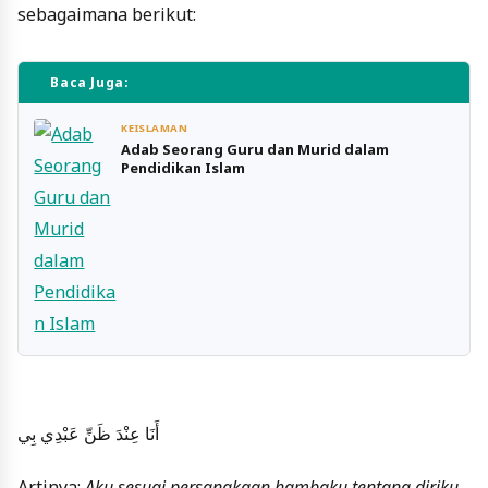
sebagaimana berikut:
Baca Juga:
KEISLAMAN
Adab Seorang Guru dan Murid dalam
Pendidikan Islam
أَنَا عِنْدَ ظَنِّ عَبْدِي بِي
Artinya:
Aku sesuai persangkaan hambaku tentang diriku
.