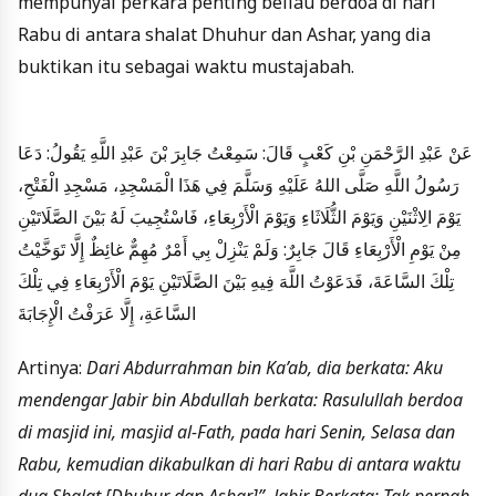
mempunyai perkara penting beliau berdoa di hari
Rabu di antara shalat Dhuhur dan Ashar, yang dia
buktikan itu sebagai waktu mustajabah.
عَنْ عَبْدِ الرَّحْمَنِ بْنِ كَعْبٍ قَالَ: سَمِعْتُ جَابِرَ بْنَ عَبْدِ اللَّهِ يَقُولُ: دَعَا
رَسُولُ اللَّهِ صَلَّى اللهُ عَلَيْهِ وَسَلَّمَ فِي هَذَا الْمَسْجِدِ، مَسْجِدِ الْفَتْحِ،
يَوْمَ الِاثْنَيْنِ وَيَوْمَ الثُّلَاثَاءِ وَيَوْمَ الْأَرْبِعَاءِ، فَاسْتُجِيبَ لَهُ بَيْنَ الصَّلَاتَيْنِ
مِنْ يَوْمِ الْأَرْبِعَاءِ قَالَ جَابِرٌ: وَلَمْ يَنْزِلْ بِي أَمْرٌ مُهِمٌّ غائِظٌ إِلَّا تَوَخَّيْتُ
تِلْكَ السَّاعَةَ، فَدَعَوْتُ اللَّهَ فِيهِ بَيْنَ الصَّلَاتَيْنِ يَوْمَ الْأَرْبِعَاءِ فِي تِلْكَ
السَّاعَةِ، إِلَّا عَرَفْتُ الْإِجَابَةَ
Artinya:
Dari Abdurrahman bin Ka’ab, dia berkata: Aku
mendengar Jabir bin Abdullah berkata: Rasulullah berdoa
di masjid ini, masjid al-Fath, pada hari Senin, Selasa dan
Rabu, kemudian dikabulkan di hari Rabu di antara waktu
dua Shalat [Dhuhur dan Ashar]”. Jabir Berkata: Tak pernah