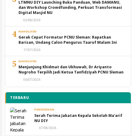
LTMNU DIY Launching Buku Panduan, Web DAMANU,
dan Workshop Crowdfunding, Perkuat Transformasi
Digital Masjid NU
02/08/2026
4
NAHDLIYIN
Gerak Cepat Formatur PCNU Sleman: Rapatkan
Barisan, Undang Calon Pengurus Taaruf Malam Ini
17/07/2026
5
NAHDLIYIN
Menjunjung Khidmat dan Ukhuwah, Dr Ariyanto
Nugroho Terpilih Jadi Ketua Tanfidziyah PCNU Sleman
06/07/2026
TERBARU
PENDIDIKAN
Serah Terima Jabatan Kepala Sekolah Ma’arif
NU DIY
07/08/2026