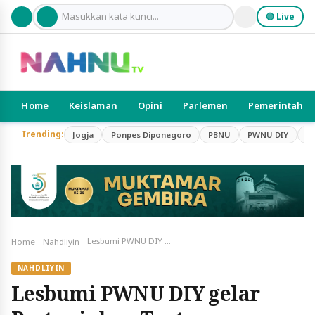
🔴 Live
Home
Keislaman
Opini
Parlemen
Pemerintah
Trending:
Jogja
Ponpes Diponegoro
PBNU
PWNU DIY
S
Lesbumi PWNU DIY gelar Pertunjukan Teater “MEMBURU MUHAMMAD” dalam Rangka Hari Santri Nasional 2024
Home
Nahdliyin
NAHDLIYIN
Lesbumi PWNU DIY gelar