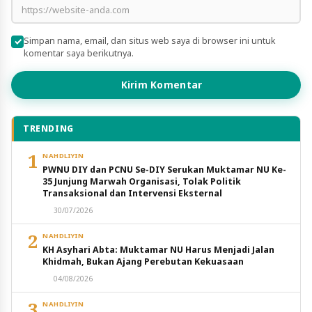
Simpan nama, email, dan situs web saya di browser ini untuk
komentar saya berikutnya.
Kirim Komentar
TRENDING
1
NAHDLIYIN
PWNU DIY dan PCNU Se-DIY Serukan Muktamar NU Ke-
35 Junjung Marwah Organisasi, Tolak Politik
Transaksional dan Intervensi Eksternal
30/07/2026
2
NAHDLIYIN
KH Asyhari Abta: Muktamar NU Harus Menjadi Jalan
Khidmah, Bukan Ajang Perebutan Kekuasaan
04/08/2026
3
NAHDLIYIN