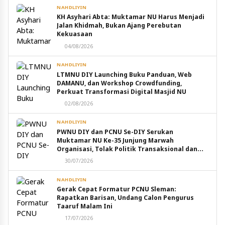
NAHDLIYIN
KH Asyhari Abta: Muktamar NU Harus Menjadi
Jalan Khidmah, Bukan Ajang Perebutan
Kekuasaan
04/08/2026
NAHDLIYIN
LTMNU DIY Launching Buku Panduan, Web
DAMANU, dan Workshop Crowdfunding,
Perkuat Transformasi Digital Masjid NU
02/08/2026
NAHDLIYIN
PWNU DIY dan PCNU Se-DIY Serukan
Muktamar NU Ke-35 Junjung Marwah
Organisasi, Tolak Politik Transaksional dan
Intervensi Eksternal
30/07/2026
NAHDLIYIN
Gerak Cepat Formatur PCNU Sleman:
Rapatkan Barisan, Undang Calon Pengurus
Taaruf Malam Ini
17/07/2026