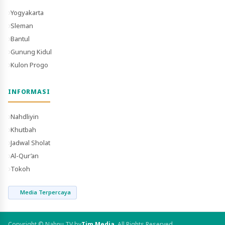
Yogyakarta
Sleman
Bantul
Gunung Kidul
Kulon Progo
INFORMASI
Nahdliyin
Khutbah
Jadwal Sholat
Al-Qur’an
Tokoh
Media Terpercaya
Copyright © Nahnu TV by
Tim Media
. All Rights Reserved.