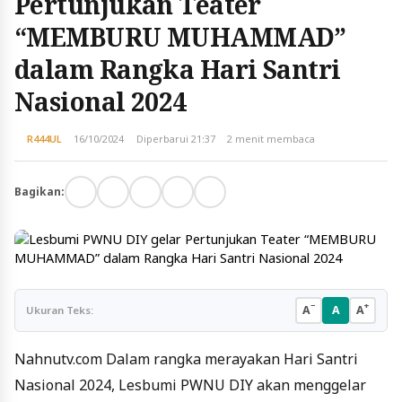
Pertunjukan Teater
“MEMBURU MUHAMMAD”
dalam Rangka Hari Santri
Nasional 2024
R444UL
16/10/2024
Diperbarui 21:37
2 menit membaca
Bagikan:
−
+
A
A
A
Ukuran Teks:
Nahnutv.com Dalam rangka merayakan Hari Santri
Nasional 2024, Lesbumi PWNU DIY akan menggelar