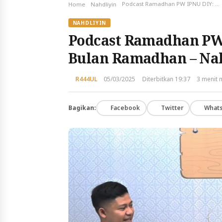
Podcast Ramadhan PW IPNU DIY: Semangat Positif di Bulan Ramadhan – Nahnu TV
Home
Nahdliyin
NAHDLIYIN
Podcast Ramadhan PW 
Bulan Ramadhan – Na
R444UL
05/03/2025
Diterbitkan 19:37
3 menit
Bagikan:
Facebook
Twitter
What