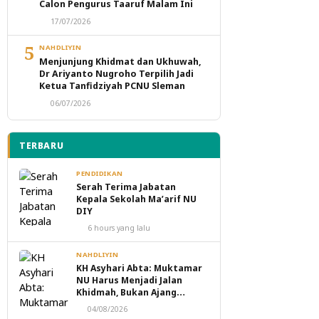
Calon Pengurus Taaruf Malam Ini
17/07/2026
5
NAHDLIYIN
Menjunjung Khidmat dan Ukhuwah,
Dr Ariyanto Nugroho Terpilih Jadi
Ketua Tanfidziyah PCNU Sleman
06/07/2026
TERBARU
PENDIDIKAN
Serah Terima Jabatan
Kepala Sekolah Ma’arif NU
DIY
6 hours yang lalu
NAHDLIYIN
KH Asyhari Abta: Muktamar
NU Harus Menjadi Jalan
Khidmah, Bukan Ajang
Perebutan Kekuasaan
04/08/2026