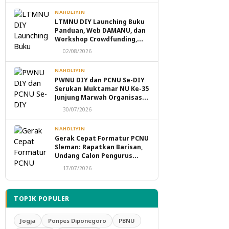
NAHDLIYIN
LTMNU DIY Launching Buku
Panduan, Web DAMANU, dan
Workshop Crowdfunding,
Perkuat Transformasi
02/08/2026
Digital Masjid NU
NAHDLIYIN
PWNU DIY dan PCNU Se-DIY
Serukan Muktamar NU Ke-35
Junjung Marwah Organisasi,
Tolak Politik Transaksional
30/07/2026
dan Intervensi Eksternal
NAHDLIYIN
Gerak Cepat Formatur PCNU
Sleman: Rapatkan Barisan,
Undang Calon Pengurus
Taaruf Malam Ini
17/07/2026
TOPIK POPULER
Jogja
Ponpes Diponegoro
PBNU