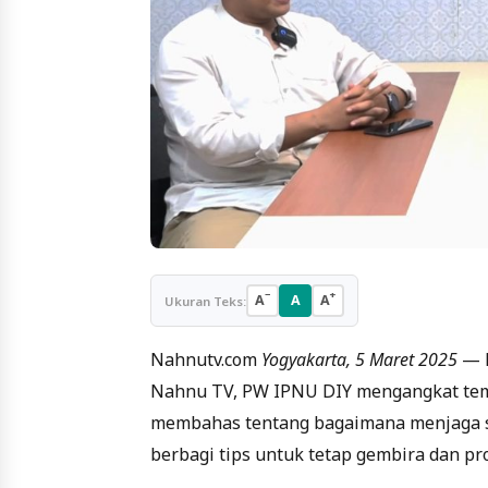
−
+
A
A
A
Ukuran Teks:
Nahnutv.com
Yogyakarta, 5 Maret 2025
— D
Nahnu TV, PW IPNU DIY mengangkat tema 
membahas tentang bagaimana menjaga se
berbagi tips untuk tetap gembira dan pro