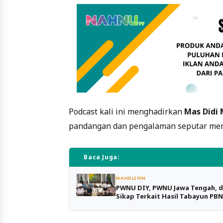
Podcast kali ini menghadirkan
Mas Didi 
pandangan dan pengalaman seputar men
Baca Juga:
NAHDLIYIN
PWNU DIY, PWNU Jawa Tengah, d
Sikap Terkait Hasil Tabayun PB