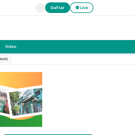
Daftar
🔴 Live
Video
NKRI