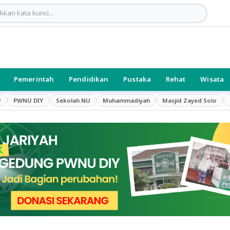
Pemerintah
Pendidikan
Pustaka
Rehat
Wisata
U
PWNU DIY
Sekolah NU
Muhammadiyah
Masjid Zayed Solo