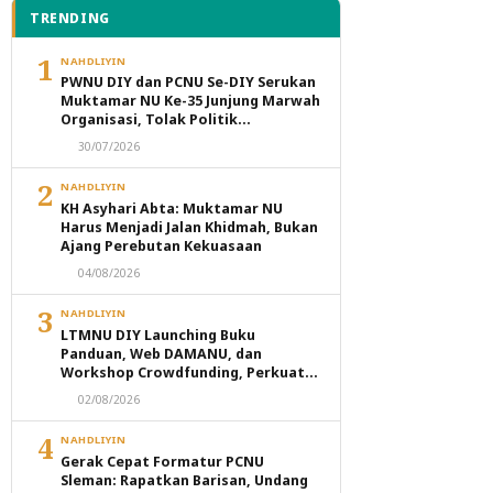
TRENDING
1
NAHDLIYIN
PWNU DIY dan PCNU Se-DIY Serukan
Muktamar NU Ke-35 Junjung Marwah
Organisasi, Tolak Politik
Transaksional dan Intervensi
30/07/2026
Eksternal
2
NAHDLIYIN
KH Asyhari Abta: Muktamar NU
Harus Menjadi Jalan Khidmah, Bukan
Ajang Perebutan Kekuasaan
04/08/2026
3
NAHDLIYIN
LTMNU DIY Launching Buku
Panduan, Web DAMANU, dan
Workshop Crowdfunding, Perkuat
Transformasi Digital Masjid NU
02/08/2026
4
NAHDLIYIN
Gerak Cepat Formatur PCNU
Sleman: Rapatkan Barisan, Undang