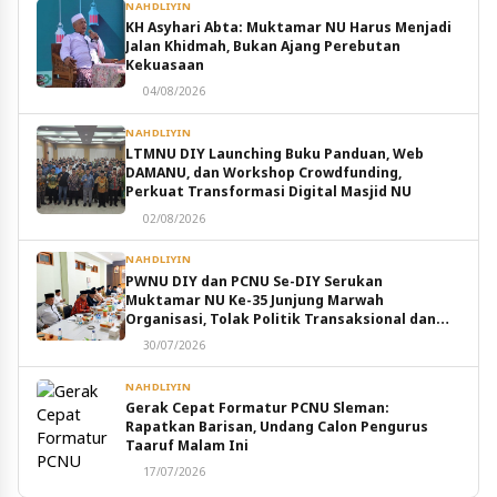
NAHDLIYIN
KH Asyhari Abta: Muktamar NU Harus Menjadi
Jalan Khidmah, Bukan Ajang Perebutan
Kekuasaan
04/08/2026
NAHDLIYIN
LTMNU DIY Launching Buku Panduan, Web
DAMANU, dan Workshop Crowdfunding,
Perkuat Transformasi Digital Masjid NU
02/08/2026
NAHDLIYIN
PWNU DIY dan PCNU Se-DIY Serukan
Muktamar NU Ke-35 Junjung Marwah
Organisasi, Tolak Politik Transaksional dan
Intervensi Eksternal
30/07/2026
NAHDLIYIN
Gerak Cepat Formatur PCNU Sleman:
Rapatkan Barisan, Undang Calon Pengurus
Taaruf Malam Ini
17/07/2026