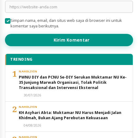
Simpan nama, email, dan situs web saya di browser ini untuk
komentar saya berikutnya.
Kirim Komentar
TRENDING
1
NAHDLIYIN
PWNU DIY dan PCNU Se-DIY Serukan Muktamar NU Ke-
35 Junjung Marwah Organisasi, Tolak Politik
Transaksional dan Intervensi Eksternal
30/07/2026
2
NAHDLIYIN
KH Asyhari Abta: Muktamar NU Harus Menjadi Jalan
Khidmah, Bukan Ajang Perebutan Kekuasaan
04/08/2026
NAHDLIYIN