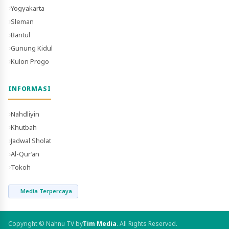
Yogyakarta
Sleman
Bantul
Gunung Kidul
Kulon Progo
INFORMASI
Nahdliyin
Khutbah
Jadwal Sholat
Al-Qur’an
Tokoh
Media Terpercaya
Copyright © Nahnu TV by
Tim Media
. All Rights Reserved.