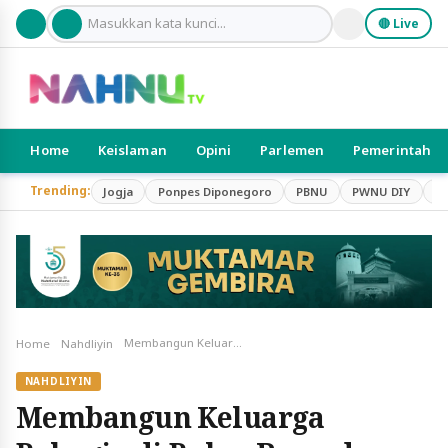
🔴 Live
Home
Keislaman
Opini
Parlemen
Pemerintah
Trending:
Jogja
Ponpes Diponegoro
PBNU
PWNU DIY
S
Membangun Keluarga Bahagia di Bulan Ramadan: Tips dari KH. Dr. Tamyiz Mukharrom, M.A.
Home
Nahdliyin
NAHDLIYIN
Membangun Keluarga