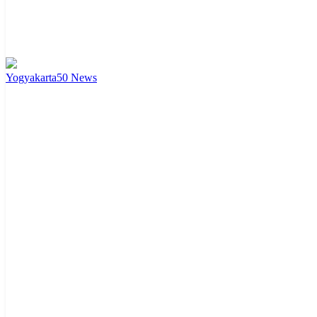
Yogyakarta
50
News