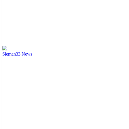
Sleman
33
News