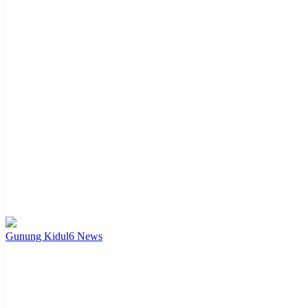
Gunung Kidul
6
News