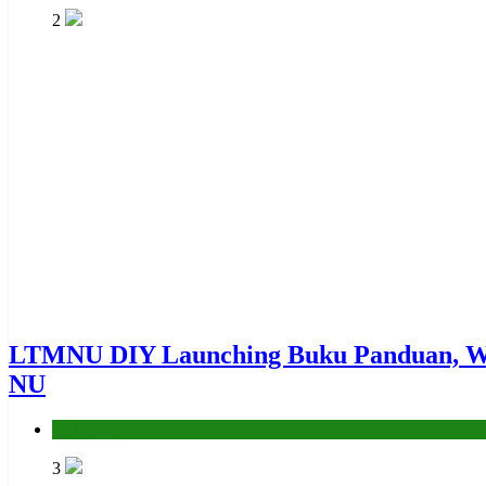
2
LTMNU DIY Launching Buku Panduan, We
NU
Nahdliyin
3