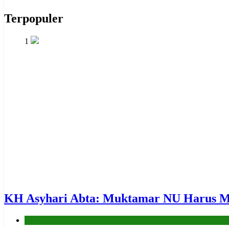
Terpopuler
1
KH Asyhari Abta: Muktamar NU Harus Me
Nahdliyin