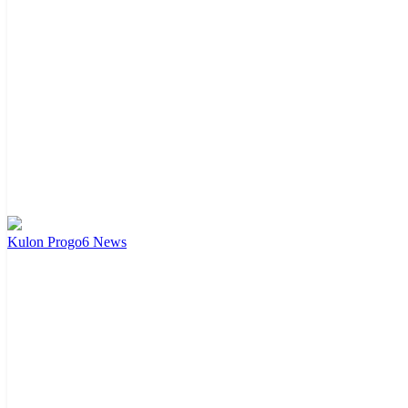
Kulon Progo
6
News