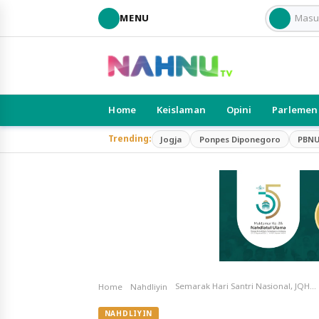
MENU
Home
Keislaman
Opini
Parlemen
Trending:
Jogja
Ponpes Diponegoro
PBN
Semarak Hari Santri Nasional, JQHNU DIY Gelar Haflah dan Bimbingan Tilawah di Masjid Al Azka
Home
Nahdliyin
NAHDLIYIN