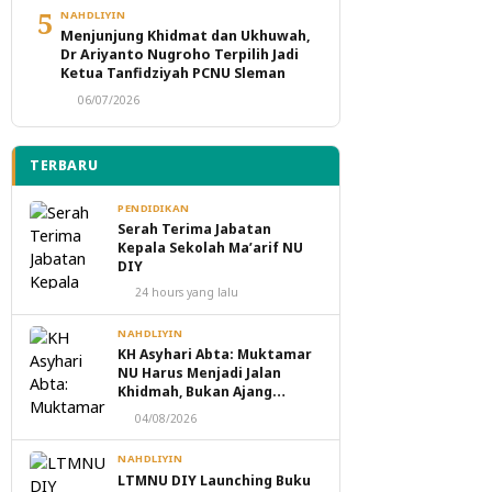
5
NAHDLIYIN
Menjunjung Khidmat dan Ukhuwah,
Dr Ariyanto Nugroho Terpilih Jadi
Ketua Tanfidziyah PCNU Sleman
06/07/2026
TERBARU
PENDIDIKAN
Serah Terima Jabatan
Kepala Sekolah Ma’arif NU
DIY
24 hours yang lalu
NAHDLIYIN
KH Asyhari Abta: Muktamar
NU Harus Menjadi Jalan
Khidmah, Bukan Ajang
Perebutan Kekuasaan
04/08/2026
NAHDLIYIN
LTMNU DIY Launching Buku