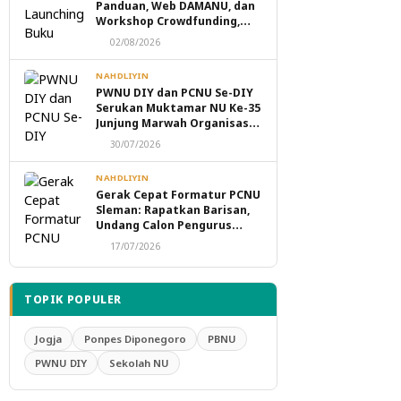
Panduan, Web DAMANU, dan
Workshop Crowdfunding,
Perkuat Transformasi
02/08/2026
Digital Masjid NU
NAHDLIYIN
PWNU DIY dan PCNU Se-DIY
Serukan Muktamar NU Ke-35
Junjung Marwah Organisasi,
Tolak Politik Transaksional
30/07/2026
dan Intervensi Eksternal
NAHDLIYIN
Gerak Cepat Formatur PCNU
Sleman: Rapatkan Barisan,
Undang Calon Pengurus
Taaruf Malam Ini
17/07/2026
TOPIK POPULER
Jogja
Ponpes Diponegoro
PBNU
PWNU DIY
Sekolah NU