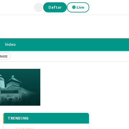
Daftar
🔴 Live
Video
NKRI
TRENDING