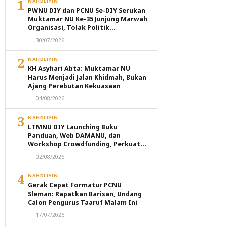
1
NAHDLIYIN
PWNU DIY dan PCNU Se-DIY Serukan
Muktamar NU Ke-35 Junjung Marwah
Organisasi, Tolak Politik
Transaksional dan Intervensi
30/07/2026
Eksternal
2
NAHDLIYIN
KH Asyhari Abta: Muktamar NU
Harus Menjadi Jalan Khidmah, Bukan
Ajang Perebutan Kekuasaan
04/08/2026
3
NAHDLIYIN
LTMNU DIY Launching Buku
Panduan, Web DAMANU, dan
Workshop Crowdfunding, Perkuat
Transformasi Digital Masjid NU
02/08/2026
4
NAHDLIYIN
Gerak Cepat Formatur PCNU
Sleman: Rapatkan Barisan, Undang
Calon Pengurus Taaruf Malam Ini
17/07/2026