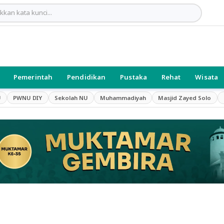
Pemerintah
Pendidikan
Pustaka
Rehat
Wisata
U
PWNU DIY
Sekolah NU
Muhammadiyah
Masjid Zayed Solo