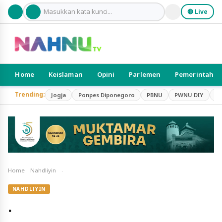
🔴 Live
Home
Keislaman
Opini
Parlemen
Pemerintah
Trending:
Jogja
Ponpes Diponegoro
PBNU
PWNU DIY
S
.
Home
Nahdliyin
NAHDLIYIN
.