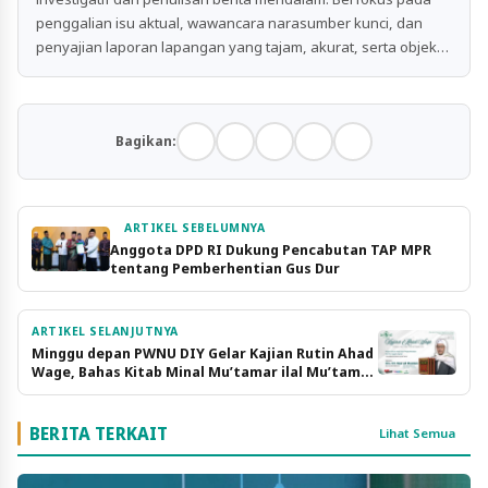
penggalian isu aktual, wawancara narasumber kunci, dan
penyajian laporan lapangan yang tajam, akurat, serta objektif
untuk publik.
Bagikan:
ARTIKEL SEBELUMNYA
Anggota DPD RI Dukung Pencabutan TAP MPR
tentang Pemberhentian Gus Dur
ARTIKEL SELANJUTNYA
Minggu depan PWNU DIY Gelar Kajian Rutin Ahad
Wage, Bahas Kitab Minal Mu’tamar ilal Mu’tamar,
karya KH. M. Hasyim Asy’ari
BERITA TERKAIT
Lihat Semua