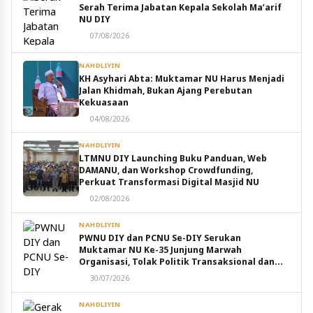
Serah Terima Jabatan Kepala Sekolah Ma’arif
NU DIY
07/08/2026
NAHDLIYIN
KH Asyhari Abta: Muktamar NU Harus Menjadi
Jalan Khidmah, Bukan Ajang Perebutan
Kekuasaan
04/08/2026
NAHDLIYIN
LTMNU DIY Launching Buku Panduan, Web
DAMANU, dan Workshop Crowdfunding,
Perkuat Transformasi Digital Masjid NU
02/08/2026
NAHDLIYIN
PWNU DIY dan PCNU Se-DIY Serukan
Muktamar NU Ke-35 Junjung Marwah
Organisasi, Tolak Politik Transaksional dan
Intervensi Eksternal
30/07/2026
NAHDLIYIN