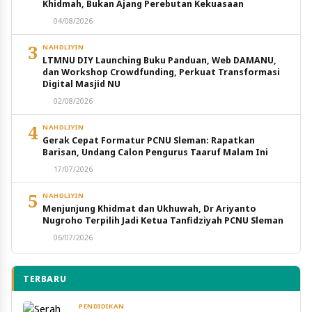
Khidmah, Bukan Ajang Perebutan Kekuasaan
04/08/2026
3
NAHDLIYIN
LTMNU DIY Launching Buku Panduan, Web DAMANU,
dan Workshop Crowdfunding, Perkuat Transformasi
Digital Masjid NU
02/08/2026
4
NAHDLIYIN
Gerak Cepat Formatur PCNU Sleman: Rapatkan
Barisan, Undang Calon Pengurus Taaruf Malam Ini
17/07/2026
5
NAHDLIYIN
Menjunjung Khidmat dan Ukhuwah, Dr Ariyanto
Nugroho Terpilih Jadi Ketua Tanfidziyah PCNU Sleman
06/07/2026
TERBARU
PENDIDIKAN