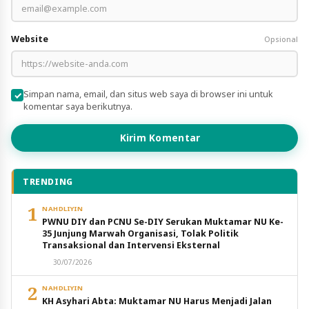
Website
Opsional
Simpan nama, email, dan situs web saya di browser ini untuk
komentar saya berikutnya.
Kirim Komentar
TRENDING
1
NAHDLIYIN
PWNU DIY dan PCNU Se-DIY Serukan Muktamar NU Ke-
35 Junjung Marwah Organisasi, Tolak Politik
Transaksional dan Intervensi Eksternal
30/07/2026
2
NAHDLIYIN
KH Asyhari Abta: Muktamar NU Harus Menjadi Jalan