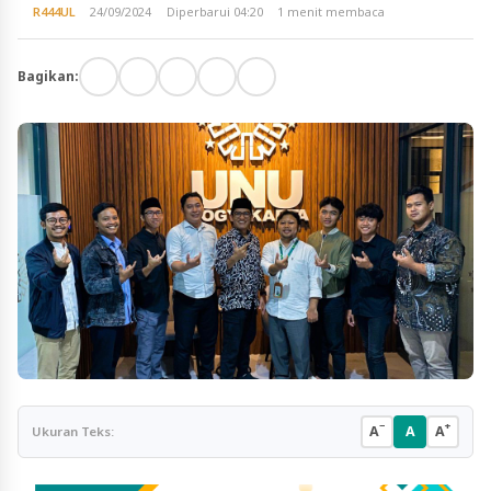
R444UL
24/09/2024
Diperbarui 04:20
1 menit membaca
Bagikan:
−
+
A
A
A
Ukuran Teks: