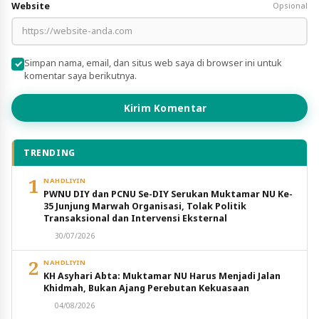
Website
Opsional
Simpan nama, email, dan situs web saya di browser ini untuk
komentar saya berikutnya.
Kirim Komentar
TRENDING
1
NAHDLIYIN
PWNU DIY dan PCNU Se-DIY Serukan Muktamar NU Ke-
35 Junjung Marwah Organisasi, Tolak Politik
Transaksional dan Intervensi Eksternal
30/07/2026
2
NAHDLIYIN
KH Asyhari Abta: Muktamar NU Harus Menjadi Jalan
Khidmah, Bukan Ajang Perebutan Kekuasaan
04/08/2026