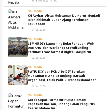
34 minutes yang lalu
NAHDLIYIN
KH Asyhari Abta: Muktamar NU Harus Menjadi
Jalan Khidmah, Bukan Ajang Perebutan
Kekuasaan
04/08/2026
NAHDLIYIN
LTMNU DIY Launching Buku Panduan, Web
DAMANU, dan Workshop Crowdfunding,
Perkuat Transformasi Digital Masjid NU
02/08/2026
NAHDLIYIN
PWNU DIY dan PCNU Se-DIY Serukan
Muktamar NU Ke-35 Junjung Marwah
Organisasi, Tolak Politik Transaksional dan
Intervensi Eksternal
30/07/2026
NAHDLIYIN
Gerak Cepat Formatur PCNU Sleman:
Rapatkan Barisan, Undang Calon Pengurus
Taaruf Malam Ini