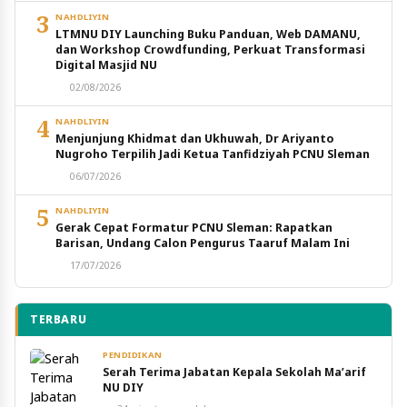
3
NAHDLIYIN
LTMNU DIY Launching Buku Panduan, Web DAMANU,
dan Workshop Crowdfunding, Perkuat Transformasi
Digital Masjid NU
02/08/2026
4
NAHDLIYIN
Menjunjung Khidmat dan Ukhuwah, Dr Ariyanto
Nugroho Terpilih Jadi Ketua Tanfidziyah PCNU Sleman
06/07/2026
5
NAHDLIYIN
Gerak Cepat Formatur PCNU Sleman: Rapatkan
Barisan, Undang Calon Pengurus Taaruf Malam Ini
17/07/2026
TERBARU
PENDIDIKAN
Serah Terima Jabatan Kepala Sekolah Ma’arif
NU DIY