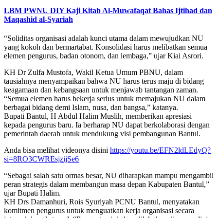
LBM PWNU DIY Kaji Kitab Al-Muwafaqat Bahas Ijtihad dan
Maqashid al-Syariah
“Soliditas organisasi adalah kunci utama dalam mewujudkan NU
yang kokoh dan bermartabat. Konsolidasi harus melibatkan semua
elemen pengurus, badan otonom, dan lembaga,” ujar Kiai Asrori.
KH Dr Zulfa Mustofa, Wakil Ketua Umum PBNU, dalam
tausiahnya menyampaikan bahwa NU harus terus maju di bidang
keagamaan dan kebangsaan untuk menjawab tantangan zaman.
“Semua elemen harus bekerja serius untuk memajukan NU dalam
berbagai bidang demi Islam, nusa, dan bangsa,” katanya.
Bupati Bantul, H Abdul Halim Muslih, memberikan apresiasi
kepada pengurus baru. Ia berharap NU dapat berkolaborasi dengan
pemerintah daerah untuk mendukung visi pembangunan Bantul.
Anda bisa melihat videonya disini
https://youtu.be/EFN2ldLEdyQ?
si=8RO3CWREsjzijSe6
“Sebagai salah satu ormas besar, NU diharapkan mampu mengambil
peran strategis dalam membangun masa depan Kabupaten Bantul,”
ujar Bupati Halim.
KH Drs Damanhuri, Rois Syuriyah PCNU Bantul, menyatakan
komitmen pengurus untuk menguatkan kerja organisasi secara