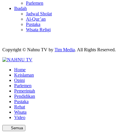
Parlemen
Ibadah
Jadwal Sholat
Al-Qur’an
Pustaka
Wisata Religi
Copyright © Nahnu TV by
Tim Media
. All Rights Reserved.
Home
Keislaman
Opini
Parlemen
Pemerintah
Pendidikan
Pustaka
Rehat
Wisata
Video
Semua