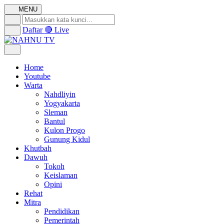
MENU
Daftar
🔴 Live
Home
Youtube
Warta
Nahdliyin
Yogyakarta
Sleman
Bantul
Kulon Progo
Gunung Kidul
Khutbah
Dawuh
Tokoh
Keislaman
Opini
Rehat
Mitra
Pendidikan
Pemerintah