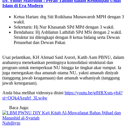
Dr. Yunus Masruhin : Peran Tauhid dalam Kehidupan Umat
Islam di Era Modern
Ketua Harian: drg Siti Roikhana Munawaroh MPH dengan 3
wakil.
Sekretaris: Hj Nur Khasanah SPd MPd dengan 3 wakil.
Bendahara: Hj Ashliatun Lathifah SPd MSi dengan 2 wakil.
Struktur ini dilengkapi dengan 8 ketua bidang serta Dewan
Penasehat dan Dewan Pakar.
Usai pelantikan, KH Ahmad Said Asrori, Katib Aam PBNU, dalam
arahannya menekankan pentingnya konsolidasi struktural dan
program untuk memperkuat NU hingga ke tingkat akar rumput. Ia
juga menegaskan dua amanah utama NU, yakni amanah diniyah
(tanggung jawab keagamaan) dan amanah wathaniyah (tanggung
jawab kenegaraan).
Anda bisa melihat videonya disini
https://youtu.be/gfHRXsm-yb4?
si=OQk4Aeafrf_3Lw4w
Baca Juga:
Nahdliyin