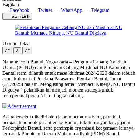
Bagikan:
Facebook
Twitter
WhatsApp
Telegram
Salin Link
Ukuran Teks:
−
+
A
A
A
Nahnutv.com Bantul, Yogyakarta – Pengurus Cabang Nahdlatul
Ulama (PCNU) dan Pimpinan Cabang Muslimat NU Kabupaten
Bantul resmi dilantik untuk masa khidmat 2024-2029 dalam sebuah
acara khidmat di Pendapa Parasamya Pemkab Bantul, Jumat
(3/1/2025) malam. Mengusung tema “Memacu Kinerja, NU Bantul
Digdaya”, pelantikan ini menjadi momen strategis untuk
memperkuat peran NU di tingkat cabang.
Acara tersebut dihadiri oleh jajaran pengurus baru, para kiai,
pengasuh pondok pesantren se-Bantul, tokoh masyarakat, jajaran
Forkopimda Bantul, serta pemimpin organisasi keagamaan lainnya,
termasuk Pimpinan Daerah Muhammadiyah (PDM) Bantul.