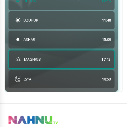
DHUHA
06:15
DZUHUR
11:48
ASHAR
15:09
MAGHRIB
17:42
ISYA
18:53