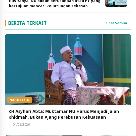
Gus Yahya, NU bukan perusahaan atau PT yang
bertujuan mencari keuntungan sebesar-
besarnya
BERITA TERKAIT
Lihat Semua
NAHDLIYIN
KH Asyhari Abta: Muktamar NU Harus Menjadi Jalan
Khidmah, Bukan Ajang Perebutan Kekuasaan
04/08/2026