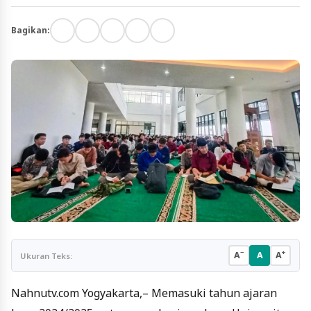
Bagikan:
−
+
A
A
A
Ukuran Teks:
Nahnutv.com Yogyakarta,– Memasuki tahun ajaran