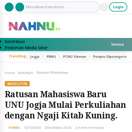
Login
Al-Qur’an
Jadwal Sholat
Kontak
Kontribusi
Semua
Pedoman Media Siber
Profil
Trending:
Jogja
PBNU
PCNU Sleman
Ponpes Diponegoro
Redaksi
Video
Ratusan Mahasiswa Baru UNU Jogja Mulai Perkuliahan dengan Ngaji Kitab Kuning.
Home
Nahdliyin
NAHDLIYIN
Ratusan Mahasiswa Baru
UNU Jogja Mulai Perkuliahan
dengan Ngaji Kitab Kuning.
R444UL
03/10/2024
Diterbitkan 20:26
2 menit membaca