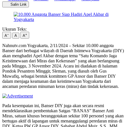
Salin Link
Ukuran Teks:
−
+
A
A
A
Nahnutv.com Yogyakarta, 2/11/2024 – Sekitar 10.000 anggota
Banser dari berbagai wilayah di Daerah Istimewa Yogyakarta (DIY)
akan menghadiri Apel Akbar dengan tema “Satu Komando Jaga
Keistimewaan dari Miras dan Kekerasan” yang akan berlangsung
pada Minggu, 3 November 2024. Acara ini diadakan di halaman
Pondok Pesantren Minggir, Sleman, yang diasuh oleh Gus
Muwafiq, sebagai bentuk komitmen GP Ansor dan Banser DIY
dalam menjaga keamanan dan keistimewaan Yogyakarta dari
ancaman peredaran minuman keras (miras) dan tindak kekerasan.
Pada kesempatan ini, Banser DIY juga akan secara resmi
mendeklarasikan pembentukan Satgas “BANAS” Banser Anti
Miras, satuan khusus beranggotakan sekitar 100 personel yang akan
bertugas aktif di lapangan untuk menanggulangi peredaran miras di
DIY. Ketua PW GP Ansor DIY, Sahabat Abdul Muiz, S.S., MM,