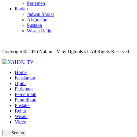
Parlemen
Ibadah
Jadwal Sholat
Al-Qur’an
Pustaka
Wisata Religi
Copyright © 2026 Nahnu TV by Dgtools.id. All Rights Reserved.
Home
Keislaman
Opini
Parlemen
Pemerintah
Pendidikan
Pustaka
Rehat
Wisata
Video
Semua