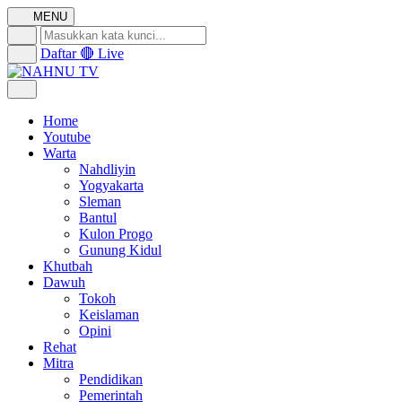
MENU
Daftar
🔴 Live
Home
Youtube
Warta
Nahdliyin
Yogyakarta
Sleman
Bantul
Kulon Progo
Gunung Kidul
Khutbah
Dawuh
Tokoh
Keislaman
Opini
Rehat
Mitra
Pendidikan
Pemerintah