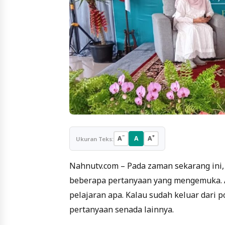
−
+
A
A
A
Ukuran Teks:
Nahnutv.com – Pada zaman sekarang ini
beberapa pertanyaan yang mengemuka. An
pelajaran apa. Kalau sudah keluar dari p
pertanyaan senada lainnya.