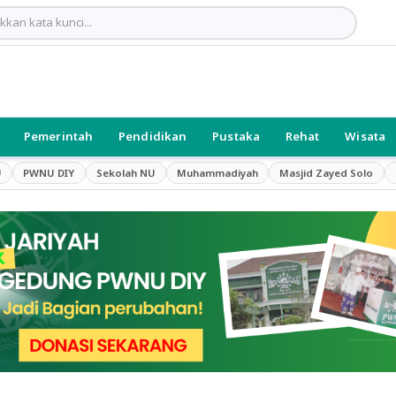
Pemerintah
Pendidikan
Pustaka
Rehat
Wisata
U
PWNU DIY
Sekolah NU
Muhammadiyah
Masjid Zayed Solo