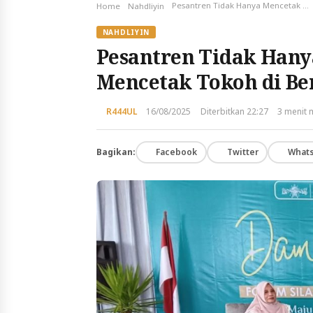
Pesantren Tidak Hanya Mencetak Kyai Tapi Mencetak Tokoh di Berbagai Bidang
Home
Nahdliyin
NAHDLIYIN
Pesantren Tidak Hany
Mencetak Tokoh di Be
R444UL
16/08/2025
Diterbitkan 22:27
3 menit
Bagikan:
Facebook
Twitter
What