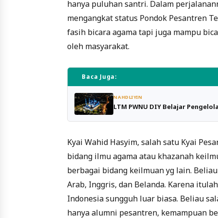
hanya puluhan santri. Dalam perjalanann
mengangkat status Pondok Pesantren Teb
fasih bicara agama tapi juga mampu bic
oleh masyarakat.
Baca Juga:
NAHDLIYIN
LTM PWNU DIY Belajar Pengelola
Kyai Wahid Hasyim, salah satu Kyai Pesa
bidang ilmu agama atau khazanah keilmu
berbagai bidang keilmuan yg lain. Beli
Arab, Inggris, dan Belanda. Karena itula
Indonesia sungguh luar biasa. Beliau sa
hanya alumni pesantren, kemampuan beli