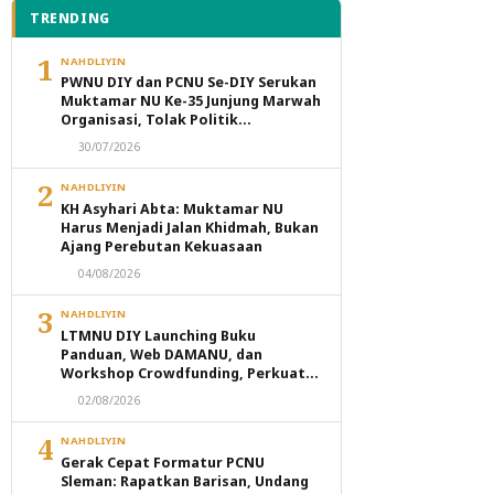
TRENDING
1
NAHDLIYIN
PWNU DIY dan PCNU Se-DIY Serukan
Muktamar NU Ke-35 Junjung Marwah
Organisasi, Tolak Politik
Transaksional dan Intervensi
30/07/2026
Eksternal
2
NAHDLIYIN
KH Asyhari Abta: Muktamar NU
Harus Menjadi Jalan Khidmah, Bukan
Ajang Perebutan Kekuasaan
04/08/2026
3
NAHDLIYIN
LTMNU DIY Launching Buku
Panduan, Web DAMANU, dan
Workshop Crowdfunding, Perkuat
Transformasi Digital Masjid NU
02/08/2026
4
NAHDLIYIN
Gerak Cepat Formatur PCNU
Sleman: Rapatkan Barisan, Undang