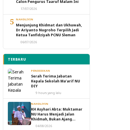
Calon Pengurus Taaruf Malam Ini
17/07/2026
5
NAHDLIYIN
Menjunjung Khidmat dan Ukhuwah,
Dr Ariyanto Nugroho Terpilih Jadi
Ketua Tanfidziyah PCNU Sleman
06/07/2026
TERBARU
PENDIDIKAN
Serah Terima Jabatan
Kepala Sekolah Ma’arif NU
DIY
9 hours yang lalu
NAHDLIYIN
KH Asyhari Abta: Muktamar
NU Harus Menjadi Jalan
Khidmah, Bukan Ajang
Perebutan Kekuasaan
04/08/2026