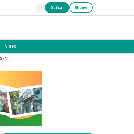
Daftar
🔴 Live
Video
NKRI