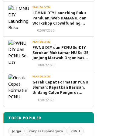
NAHDLIYIN
LTMNU DIY Launching Buku
Panduan, Web DAMANU, dan
Workshop Crowdfunding,
Perkuat Transformasi
02/08/2026
Digital Masjid NU
NAHDLIYIN
PWNU DIY dan PCNU Se-DIY
Serukan Muktamar NU Ke-35
Junjung Marwah Organisasi,
Tolak Politik Transaksional
30/07/2026
dan Intervensi Eksternal
NAHDLIYIN
Gerak Cepat Formatur PCNU
Sleman: Rapatkan Barisan,
Undang Calon Pengurus
Taaruf Malam Ini
17/07/2026
TOPIK POPULER
Jogja
Ponpes Diponegoro
PBNU