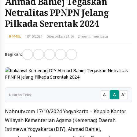
Ahmad Bahiej Tegaskan
Netralitas PPNPN Jelang
Pilkada Serentak 2024
R444UL
18/10/2024
Diterbitkan 21:56
2 menit membaca
Bagikan:
−
+
A
A
A
Ukuran Teks:
Nahnutv.com 17/10/2024 Yogyakarta – Kepala Kantor
Wilayah Kementerian Agama (Kemenag) Daerah
Istimewa Yogyakarta (DIY), Ahmad Bahiej,