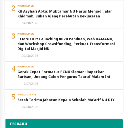
2
NAHDLIYIN
KH Asyhari Abta: Muktamar NU Harus Menjadi Jalan
Khidmah, Bukan Ajang Perebutan Kekuasaan
04/08/2026
3
NAHDLIYIN
LTMNU DIY Launching Buku Panduan, Web DAMANU,
dan Workshop Crowdfunding, Perkuat Transformasi
Digital Masjid NU
02/08/2026
4
NAHDLIYIN
Gerak Cepat Formatur PCNU Sleman: Rapatkan
Barisan, Undang Calon Pengurus Taaruf Malam Ini
17/07/2026
5
PENDIDIKAN
Serah Terima Jabatan Kepala Sekolah Ma’arif NU DIY
07/08/2026
TERBARU