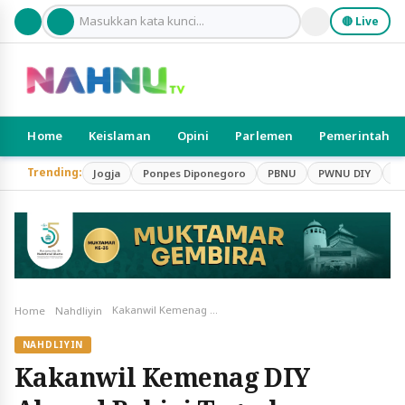
🔴 Live
Home
Keislaman
Opini
Parlemen
Pemerintah
Trending:
Jogja
Ponpes Diponegoro
PBNU
PWNU DIY
S
Kakanwil Kemenag DIY Ahmad Bahiej Tegaskan Netralitas PPNPN Jelang Pilkada Serentak 2024
Home
Nahdliyin
NAHDLIYIN
Kakanwil Kemenag DIY