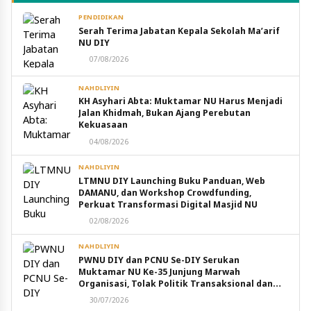
PENDIDIKAN
Serah Terima Jabatan Kepala Sekolah Ma’arif
NU DIY
07/08/2026
NAHDLIYIN
KH Asyhari Abta: Muktamar NU Harus Menjadi
Jalan Khidmah, Bukan Ajang Perebutan
Kekuasaan
04/08/2026
NAHDLIYIN
LTMNU DIY Launching Buku Panduan, Web
DAMANU, dan Workshop Crowdfunding,
Perkuat Transformasi Digital Masjid NU
02/08/2026
NAHDLIYIN
PWNU DIY dan PCNU Se-DIY Serukan
Muktamar NU Ke-35 Junjung Marwah
Organisasi, Tolak Politik Transaksional dan
Intervensi Eksternal
30/07/2026