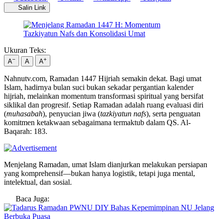
Salin Link
Ukuran Teks:
−
+
A
A
A
Nahnutv.com, Ramadan 1447 Hijriah semakin dekat. Bagi umat
Islam, hadirnya bulan suci bukan sekadar pergantian kalender
hijriah, melainkan momentum transformasi spiritual yang bersifat
siklikal dan progresif. Setiap Ramadan adalah ruang evaluasi diri
(
muhasabah
), penyucian jiwa (
tazkiyatun nafs
), serta penguatan
komitmen ketakwaan sebagaimana termaktub dalam QS. Al-
Baqarah: 183.
Menjelang Ramadan, umat Islam dianjurkan melakukan persiapan
yang komprehensif—bukan hanya logistik, tetapi juga mental,
intelektual, dan sosial.
Baca Juga: