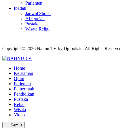
Parlemen
Ibadah
Jadwal Sholat
Al-Qur’an
Pustaka
Wisata Religi
Copyright © 2026 Nahnu TV by Dgtools.id. All Rights Reserved.
Home
Keislaman
Opini
Parlemen
Pemerintah
Pendidikan
Pustaka
Rehat
Wisata
Video
Semua