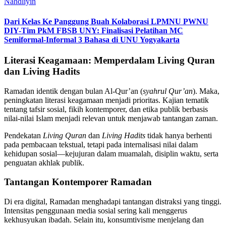
Nahdliyin
Dari Kelas Ke Panggung Buah Kolaborasi LPMNU PWNU
DIY-Tim PkM FBSB UNY: Finalisasi Pelatihan MC
Semiformal-Informal 3 Bahasa di UNU Yogyakarta
Literasi Keagamaan: Memperdalam Living Quran
dan Living Hadits
Ramadan identik dengan bulan Al-Qur’an (
syahrul Qur’an
). Maka,
peningkatan literasi keagamaan menjadi prioritas. Kajian tematik
tentang tafsir sosial, fikih kontemporer, dan etika publik berbasis
nilai-nilai Islam menjadi relevan untuk menjawab tantangan zaman.
Pendekatan
Living Quran
dan
Living Hadits
tidak hanya berhenti
pada pembacaan tekstual, tetapi pada internalisasi nilai dalam
kehidupan sosial—kejujuran dalam muamalah, disiplin waktu, serta
penguatan akhlak publik.
Tantangan Kontemporer Ramadan
Di era digital, Ramadan menghadapi tantangan distraksi yang tinggi.
Intensitas penggunaan media sosial sering kali menggerus
kekhusyukan ibadah. Selain itu, konsumtivisme menjelang dan