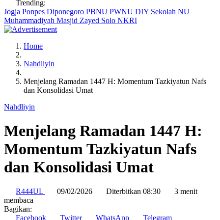
Trending:
Jogja
Ponpes Diponegoro
PBNU
PWNU DIY
Sekolah NU
Muhammadiyah
Masjid Zayed Solo
NKRI
Home
Nahdliyin
Menjelang Ramadan 1447 H: Momentum Tazkiyatun Nafs
dan Konsolidasi Umat
Nahdliyin
Menjelang Ramadan 1447 H:
Momentum Tazkiyatun Nafs
dan Konsolidasi Umat
R444UL
09/02/2026
Diterbitkan 08:30
3 menit
membaca
Bagikan:
Facebook
Twitter
WhatsApp
Telegram