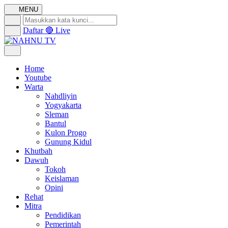
MENU
Daftar
🔴 Live
Home
Youtube
Warta
Nahdliyin
Yogyakarta
Sleman
Bantul
Kulon Progo
Gunung Kidul
Khutbah
Dawuh
Tokoh
Keislaman
Opini
Rehat
Mitra
Pendidikan
Pemerintah