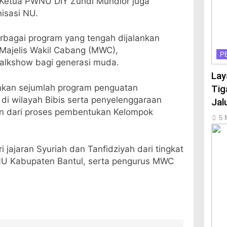
a Ketua PWNU DIY Zuhdi Muhdlor juga
isasi NU.
bagai program yang tengah dijalankan
 Majelis Wakil Cabang (MWC),
P
talkshow bagi generasi muda.
Lay
ankan sejumlah program penguatan
Tig
i wilayah Bibis serta penyelenggaraan
Jal
n dari proses pembentukan Kelompok
5 
i jajaran Syuriah dan Tanfidziyah dari tingkat
NU Kabupaten Bantul, serta pengurus MWC