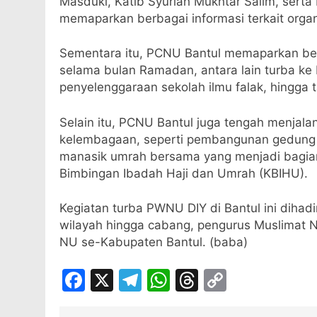
Masduki, Katib Syuriah Mukhtar Salim, sert
memaparkan berbagai informasi terkait organ
Sementara itu, PCNU Bantul memaparkan ber
selama bulan Ramadan, antara lain turba ke
penyelenggaraan sekolah ilmu falak, hingga 
Selain itu, PCNU Bantul juga tengah menjal
kelembagaan, seperti pembangunan gedung d
manasik umrah bersama yang menjadi bagia
Bimbingan Ibadah Haji dan Umrah (KBIHU).
Kegiatan turba PWNU DIY di Bantul ini dihadir
wilayah hingga cabang, pengurus Muslimat 
NU se-Kabupaten Bantul. (baba)
Facebook
X
Telegram
WhatsApp
Threads
Copy
Link