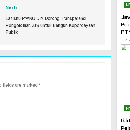
N
Next:
Jaw
Lazisnu PWNU DIY Dorong Transparansi
Per
Pengelolaan ZIS untuk Bangun Kepercayaan
PTN
Publik
5 
d fields are marked
*
N
Ikh
Pel