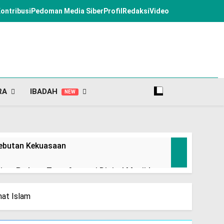
ontribusi
Pedoman Media Siber
Profil
Redaksi
Video
RA
IBADAH
NEW
rebutan Kekuasaan
, Perkuat Transformasi Digital Masjid
mat Islam
si, Tolak Politik Transaksional dan