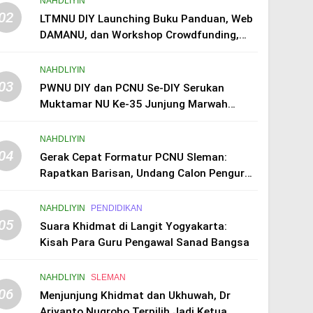
NAHDLIYIN
02
LTMNU DIY Launching Buku Panduan, Web
DAMANU, dan Workshop Crowdfunding,
Perkuat Transformasi Digital Masjid NU
NAHDLIYIN
03
PWNU DIY dan PCNU Se-DIY Serukan
Muktamar NU Ke-35 Junjung Marwah
Organisasi, Tolak Politik Transaksional
dan Intervensi Eksternal
NAHDLIYIN
04
Gerak Cepat Formatur PCNU Sleman:
Rapatkan Barisan, Undang Calon Pengurus
Taaruf Malam Ini
NAHDLIYIN
PENDIDIKAN
05
Suara Khidmat di Langit Yogyakarta:
Kisah Para Guru Pengawal Sanad Bangsa
NAHDLIYIN
SLEMAN
06
Menjunjung Khidmat dan Ukhuwah, Dr
Ariyanto Nugroho Terpilih Jadi Ketua