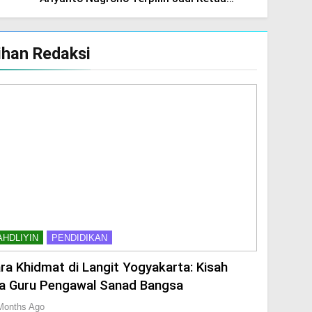
Tanfidziyah PCNU Sleman
lihan Redaksi
AHDLIYIN
PENDIDIKAN
ra Khidmat di Langit Yogyakarta: Kisah
a Guru Pengawal Sanad Bangsa
Months Ago