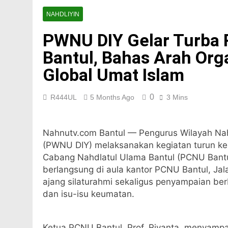
1 Week Ago
Gerak Cepat Form
NAHDLIYIN
3 Weeks Ago
PWNU DIY Gelar Turba
Suara Khidmat di 
Bantul, Bahas Arah Orga
4 Weeks Ago
Menjunjung Khidma
Global Umat Islam
1 Month Ago
Meneguhkan Khidm
0
R444UL
5 Months Ago
3 Mins
1 Month Ago
Matangkan Persiap
1 Month Ago
Nahnutv.com Bantul — Pengurus Wilayah Nah
Mengetuk Keberka
(PWNU DIY) melaksanakan kegiatan turun k
1 Month Ago
Cabang Nahdlatul Ulama Bantul (PCNU Bantul
Membuka Gerbang A
berlangsung di aula kantor PCNU Bantul, Jala
1 Month Ago
ajang silaturahmi sekaligus penyampaian berb
dan isu-isu keumatan.
Ketua PCNU Bantul, Prof. Riyanta, menyampa