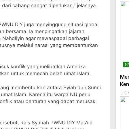
dari cabang sangat diperlukan,” jelasnya.
PWNU DIY juga menyinggung situasi global
ian bersama. Ia mengingatkan jajaran
a Nahdliyin agar mewaspadai berbagai
susnya melalui narasi yang membenturkan
N
asuk konflik yang melibatkan Amerika
faatkan untuk memecah belah umat Islam.
Men
Kem
yang membenturkan antara Syiah dan Sunni.
5 
umat Islam. Karena itu warga NU perlu
konflik atau benturan yang dapat merusak
 tersebut, Rais Syuriah PWNU DIY Mas’ud