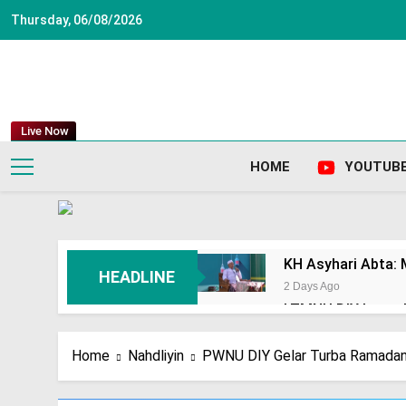
Skip
Thursday, 06/08/2026
to
content
Live Now
HOME
YOUTUB
KH Asyhari Abta:
HEADLINE
2 Days Ago
LTMNU DIY Launch
NU
5 Days Ago
Home
Nahdliyin
PWNU DIY Gelar Turba Ramadan k
PWNU DIY dan PCNU 
Intervensi Eksterna