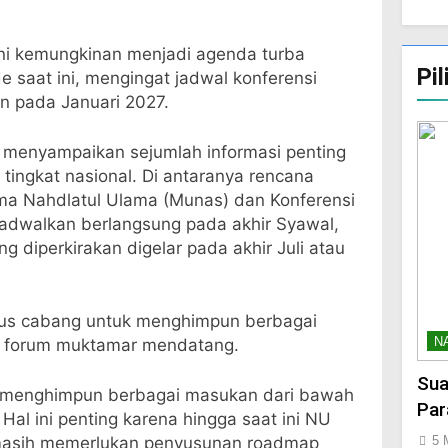
.
ni kemungkinan menjadi agenda turba
Pi
 saat ini, mengingat jadwal konferensi
n pada Januari 2027.
menyampaikan sejumlah informasi penting
 tingkat nasional. Di antaranya rencana
a Nahdlatul Ulama (Munas) dan Konferensi
jadwalkan berlangsung pada akhir Syawal,
 diperkirakan digelar pada akhir Juli atau
us cabang untuk menghimpun berbagai
N
m forum muktamar mendatang.
Sua
k menghimpun berbagai masukan dari bawah
Par
al ini penting karena hingga saat ini NU
masih memerlukan penyusunan roadmap
5 