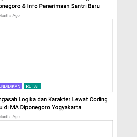
onegoro & Info Penerimaan Santri Baru
Months Ago
ENDIDIKAN
REHAT
gasah Logika dan Karakter Lewat Coding
u di MA Diponegoro Yogyakarta
Months Ago