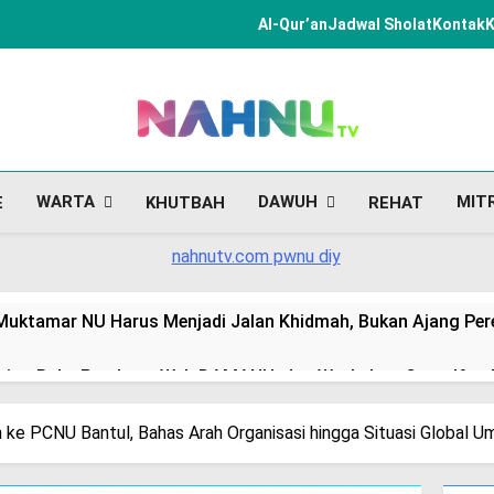
Al-Qur’an
Jadwal Sholat
Kontak
K
NAHNU TV
Jogja Istimewa Nahnu TV Kita
WARTA
DAWUH
MIT
E
KHUTBAH
REHAT
 Muktamar NU Harus Menjadi Jalan Khidmah, Bukan Ajang Pe
ing Buku Panduan, Web DAMANU, dan Workshop Crowdfunding
e PCNU Bantul, Bahas Arah Organisasi hingga Situasi Global U
Se-DIY Serukan Muktamar NU Ke-35 Junjung Marwah Organisa
l