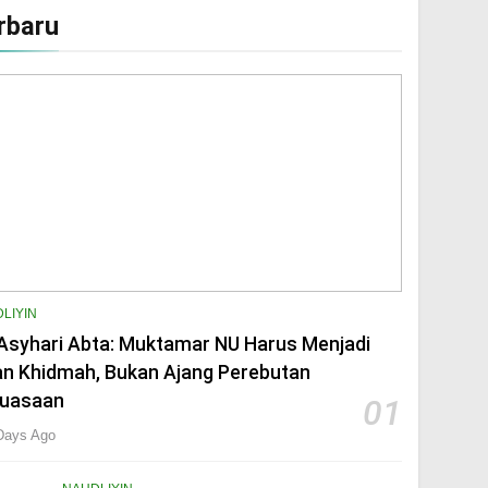
rbaru
s Taaruf Malam Ini
anfidziyah PCNU Sleman
n Diponegoro
P Pangeran Diponegoro
LIYIN
Asyhari Abta: Muktamar NU Harus Menjadi
en
an Khidmah, Bukan Ajang Perebutan
uasaan
01
Days Ago