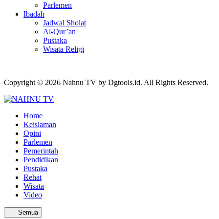
Parlemen
Ibadah
Jadwal Sholat
Al-Qur’an
Pustaka
Wisata Religi
Copyright © 2026 Nahnu TV by Dgtools.id. All Rights Reserved.
Home
Keislaman
Opini
Parlemen
Pemerintah
Pendidikan
Pustaka
Rehat
Wisata
Video
Semua