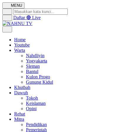
MENU
Daftar
🔴 Live
Home
Youtube
Warta
Nahdliyin
Yogyakarta
Sleman
Bantul
Kulon Progo
Gunung Kidul
Khutbah
Dawuh
Tokoh
Keislaman
Opini
Rehat
Mitra
Pendidikan
Pemerintah