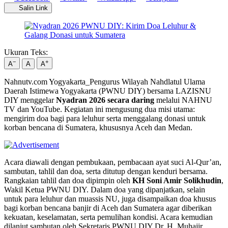
Salin Link
Ukuran Teks:
−
+
A
A
A
Nahnutv.com Yogyakarta_Pengurus Wilayah Nahdlatul Ulama
Daerah Istimewa Yogyakarta (PWNU DIY) bersama LAZISNU
DIY menggelar
Nyadran 2026 secara daring
melalui NAHNU
TV dan YouTube. Kegiatan ini mengusung dua misi utama:
mengirim doa bagi para leluhur serta menggalang donasi untuk
korban bencana di Sumatera, khususnya Aceh dan Medan.
Acara diawali dengan pembukaan, pembacaan ayat suci Al-Qur’an,
sambutan, tahlil dan doa, serta ditutup dengan kenduri bersama.
Rangkaian tahlil dan doa dipimpin oleh
KH Soni Amir Solikhudin
,
Wakil Ketua PWNU DIY. Dalam doa yang dipanjatkan, selain
untuk para leluhur dan muassis NU, juga disampaikan doa khusus
bagi korban bencana banjir di Aceh dan Sumatera agar diberikan
kekuatan, keselamatan, serta pemulihan kondisi. Acara kemudian
dilanjut sambutan oleh Sekretaris PWNU DIY Dr. H. Muhajir