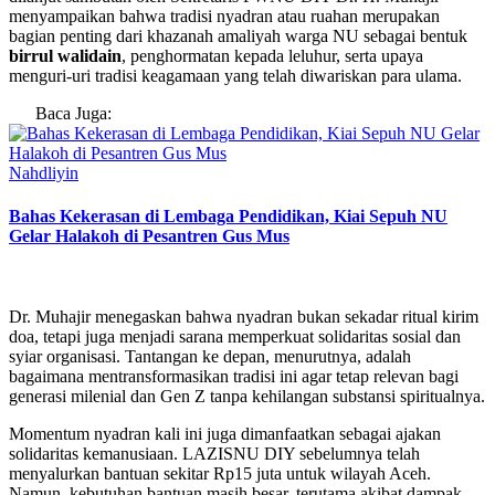
menyampaikan bahwa tradisi nyadran atau ruahan merupakan
bagian penting dari khazanah amaliyah warga NU sebagai bentuk
birrul walidain
, penghormatan kepada leluhur, serta upaya
menguri-uri tradisi keagamaan yang telah diwariskan para ulama.
Baca Juga:
Nahdliyin
Bahas Kekerasan di Lembaga Pendidikan, Kiai Sepuh NU
Gelar Halakoh di Pesantren Gus Mus
Dr. Muhajir menegaskan bahwa nyadran bukan sekadar ritual kirim
doa, tetapi juga menjadi sarana memperkuat solidaritas sosial dan
syiar organisasi. Tantangan ke depan, menurutnya, adalah
bagaimana mentransformasikan tradisi ini agar tetap relevan bagi
generasi milenial dan Gen Z tanpa kehilangan substansi spiritualnya.
Momentum nyadran kali ini juga dimanfaatkan sebagai ajakan
solidaritas kemanusiaan. LAZISNU DIY sebelumnya telah
menyalurkan bantuan sekitar Rp15 juta untuk wilayah Aceh.
Namun, kebutuhan bantuan masih besar, terutama akibat dampak