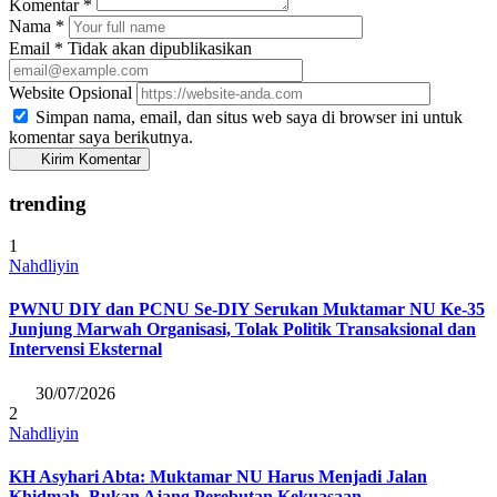
Komentar
*
Nama
*
Email
*
Tidak akan dipublikasikan
Website
Opsional
Simpan nama, email, dan situs web saya di browser ini untuk
komentar saya berikutnya.
Kirim Komentar
trending
1
Nahdliyin
PWNU DIY dan PCNU Se-DIY Serukan Muktamar NU Ke-35
Junjung Marwah Organisasi, Tolak Politik Transaksional dan
Intervensi Eksternal
30/07/2026
2
Nahdliyin
KH Asyhari Abta: Muktamar NU Harus Menjadi Jalan
Khidmah, Bukan Ajang Perebutan Kekuasaan