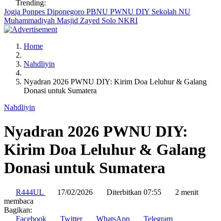
Trending:
Jogja
Ponpes Diponegoro
PBNU
PWNU DIY
Sekolah NU
Muhammadiyah
Masjid Zayed Solo
NKRI
Home
Nahdliyin
Nyadran 2026 PWNU DIY: Kirim Doa Leluhur & Galang
Donasi untuk Sumatera
Nahdliyin
Nyadran 2026 PWNU DIY:
Kirim Doa Leluhur & Galang
Donasi untuk Sumatera
R444UL
17/02/2026
Diterbitkan 07:55
2 menit
membaca
Bagikan:
Facebook
Twitter
WhatsApp
Telegram