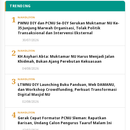
TRENDING
1
NAHDLIYIN
PWNU DIY dan PCNU Se-DIY Serukan Muktamar NU Ke-
35 Junjung Marwah Organisasi, Tolak Politik
Transaksional dan Intervensi Eksternal
30/07/2026
2
NAHDLIYIN
KH Asyhari Abta: Muktamar NU Harus Menjadi Jalan
Khidmah, Bukan Ajang Perebutan Kekuasaan
04/08/2026
3
NAHDLIYIN
LTMNU DIY Launching Buku Panduan, Web DAMANU,
dan Workshop Crowdfunding, Perkuat Transformasi
Digital Masjid NU
02/08/2026
4
NAHDLIYIN
Gerak Cepat Formatur PCNU Sleman: Rapatkan
Barisan, Undang Calon Pengurus Taaruf Malam Ini