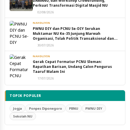
DAMANU, dan Workshop Crowdfunding,
Perkuat Transformasi Digital Masjid NU
02/08/2026
NAHDLIYIN
PWNU DIY dan PCNU Se-DIY Serukan
Muktamar NU Ke-35 Junjung Marwah
Organisasi, Tolak Politik Transaksional dan
Intervensi Eksternal
30/07/2026
NAHDLIYIN
Gerak Cepat Formatur PCNU Sleman:
Rapatkan Barisan, Undang Calon Pengurus
Taaruf Malam Ini
17/07/2026
TOPIK POPULER
Jogja
Ponpes Diponegoro
PBNU
PWNU DIY
Sekolah NU