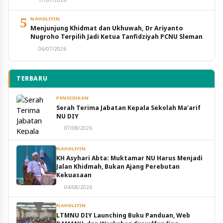
17/07/2026
5
NAHDLIYIN
Menjunjung Khidmat dan Ukhuwah, Dr Ariyanto
Nugroho Terpilih Jadi Ketua Tanfidziyah PCNU Sleman
06/07/2026
TERBARU
PENDIDIKAN
Serah Terima Jabatan Kepala Sekolah Ma’arif
NU DIY
07/08/2026
NAHDLIYIN
KH Asyhari Abta: Muktamar NU Harus Menjadi
Jalan Khidmah, Bukan Ajang Perebutan
Kekuasaan
04/08/2026
NAHDLIYIN
LTMNU DIY Launching Buku Panduan, Web