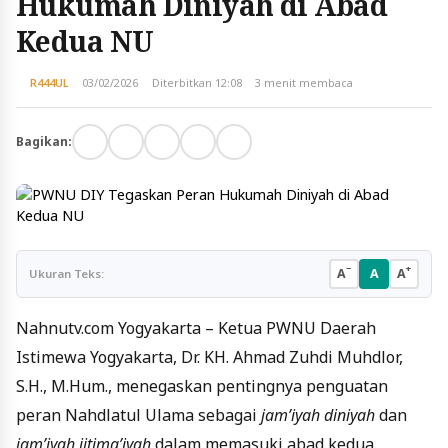
Hukumah Diniyah di Abad
Kedua NU
R444UL
03/02/2026
Diterbitkan 12:08
3 menit membaca
Bagikan:
−
+
A
A
A
Ukuran Teks:
Nahnutv.com Yogyakarta – Ketua PWNU Daerah
Istimewa Yogyakarta, Dr. KH. Ahmad Zuhdi Muhdlor,
S.H., M.Hum., menegaskan pentingnya penguatan
peran Nahdlatul Ulama sebagai
jam’iyah diniyah
dan
jam’iyah ijtima’iyah
dalam memasuki abad kedua.