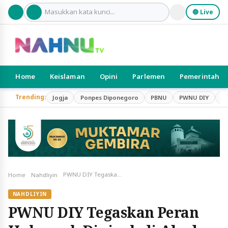
🔴 Live
Home
Keislaman
Opini
Parlemen
Pemerintah
Trending:
Jogja
Ponpes Diponegoro
PBNU
PWNU DIY
S
PWNU DIY Tegaskan Peran Hukumah Diniyah di Abad Kedua NU
Home
Nahdliyin
NAHDLIYIN
PWNU DIY Tegaskan Peran