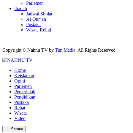
Parlemen
Ibadah
Jadwal Sholat
Al-Qur’an
Pustaka
Wisata Religi
Copyright © Nahnu TV by
Tim Media
. All Rights Reserved.
Home
Keislaman
Opini
Parlemen
Pemerintah
Pendidikan
Pustaka
Rehat
Wisata
Video
Semua