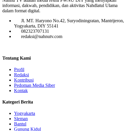
Nahnu TV adalah media resmi PWNU DIY yang menyajikan
informasi, dakwah, pendidikan, dan aktivitas Nahdlatul Ulama
dalam format digital.
Jl. MT. Haryono No.42, Suryodiningratan, Mantrijeron,
Yogyakarta, DIY 55141
082323707131
redaksi@nahnutv.com
Tentang Kami
Profil
Redaksi
Kontribusi
Pedoman Media Siber
Kontak
Kategori Berita
Yogyakarta
Sleman
Bantul
Gunung Kidul