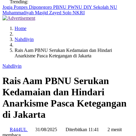
Trending:
Jogja
Ponpes Diponegoro
PBNU
PWNU DIY
Sekolah NU
Muhammadiyah
Masjid Zayed Solo
NKRI
Home
Nahdliyin
Rais Aam PBNU Serukan Kedamaian dan Hindari
Anarkisme Pasca Ketegangan di Jakarta
Nahdliyin
Rais Aam PBNU Serukan
Kedamaian dan Hindari
Anarkisme Pasca Ketegangan
di Jakarta
R444UL
31/08/2025
Diterbitkan 11:41
2 menit
membaca