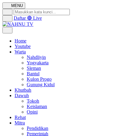
MENU
Daftar
🔴 Live
Home
Youtube
Warta
Nahdliyin
Yogyakarta
Sleman
Bantul
Kulon Progo
Gunung Kidul
Khutbah
Dawuh
Tokoh
Keislaman
Opini
Rehat
Mitra
Pendidikan
Pemerintah