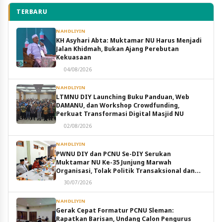
TERBARU
NAHDLIYIN
KH Asyhari Abta: Muktamar NU Harus Menjadi
Jalan Khidmah, Bukan Ajang Perebutan
Kekuasaan
04/08/2026
NAHDLIYIN
LTMNU DIY Launching Buku Panduan, Web
DAMANU, dan Workshop Crowdfunding,
Perkuat Transformasi Digital Masjid NU
02/08/2026
NAHDLIYIN
PWNU DIY dan PCNU Se-DIY Serukan
Muktamar NU Ke-35 Junjung Marwah
Organisasi, Tolak Politik Transaksional dan
Intervensi Eksternal
30/07/2026
NAHDLIYIN
Gerak Cepat Formatur PCNU Sleman:
Rapatkan Barisan, Undang Calon Pengurus