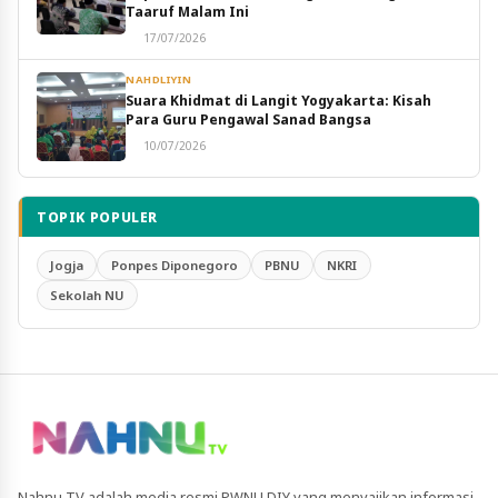
Taaruf Malam Ini
17/07/2026
NAHDLIYIN
Suara Khidmat di Langit Yogyakarta: Kisah
Para Guru Pengawal Sanad Bangsa
10/07/2026
TOPIK POPULER
Jogja
Ponpes Diponegoro
PBNU
NKRI
Sekolah NU
Nahnu TV adalah media resmi PWNU DIY yang menyajikan informasi,