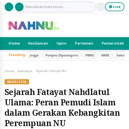
🔴 Live
Home
Keislaman
Opini
Parlemen
Pemerintah
Trending:
Jogja
Ponpes Diponegoro
PBNU
NKRI
Sekola
Sejarah Fatayat Nahdlatul Ulama: Peran Pemudi Islam dalam Gerakan Kebangkitan Perempuan NU
Home
Nahdliyin
NAHDLIYIN
Sejarah Fatayat Nahdlatul
Ulama: Peran Pemudi Islam
dalam Gerakan Kebangkitan
Perempuan NU