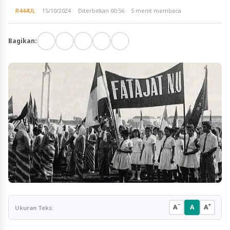
R444UL
15/10/2024
Diterbitkan 00:56
5 menit membaca
Bagikan:
−
+
A
A
A
Ukuran Teks: