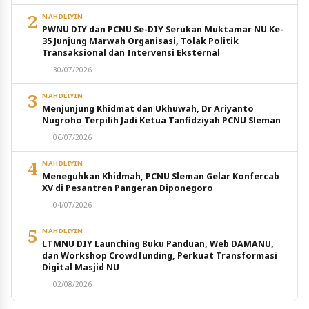
2
NAHDLIYIN
PWNU DIY dan PCNU Se-DIY Serukan Muktamar NU Ke-
35 Junjung Marwah Organisasi, Tolak Politik
Transaksional dan Intervensi Eksternal
30/07/2026
3
NAHDLIYIN
Menjunjung Khidmat dan Ukhuwah, Dr Ariyanto
Nugroho Terpilih Jadi Ketua Tanfidziyah PCNU Sleman
06/07/2026
4
NAHDLIYIN
Meneguhkan Khidmah, PCNU Sleman Gelar Konfercab
XV di Pesantren Pangeran Diponegoro
04/07/2026
5
NAHDLIYIN
LTMNU DIY Launching Buku Panduan, Web DAMANU,
dan Workshop Crowdfunding, Perkuat Transformasi
Digital Masjid NU
02/08/2026