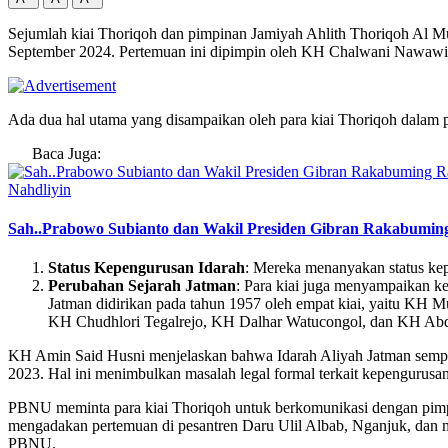
Sejumlah kiai Thoriqoh dan pimpinan Jamiyah Ahlith Thoriqoh Al 
September 2024. Pertemuan ini dipimpin oleh KH Chalwani Nawawi, 
Ada dua hal utama yang disampaikan oleh para kiai Thoriqoh dalam p
Baca Juga:
Nahdliyin
Sah..Prabowo Subianto dan Wakil Presiden Gibran Rakabumi
Status Kepengurusan Idarah
: Mereka menanyakan status ke
Perubahan Sejarah Jatman
: Para kiai juga menyampaikan ke
Jatman didirikan pada tahun 1957 oleh empat kiai, yaitu 
KH Chudhlori Tegalrejo, KH Dalhar Watucongol, dan KH Ab
KH Amin Said Husni menjelaskan bahwa Idarah Aliyah Jatman sempat
2023. Hal ini menimbulkan masalah legal formal terkait kepengurusan
PBNU meminta para kiai Thoriqoh untuk berkomunikasi dengan pimpin
mengadakan pertemuan di pesantren Daru Ulil Albab, Nganjuk, dan 
PBNU.