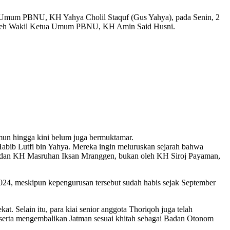
a Umum PBNU, KH Yahya Cholil Staquf (Gus Yahya), pada Senin, 2
ri oleh Wakil Ketua Umum PBNU, KH Amin Said Husni.
mun hingga kini belum juga bermuktamar.
Habib Lutfi bin Yahya. Mereka ingin meluruskan sejarah bahwa
 dan KH Masruhan Iksan Mranggen, bukan oleh KH Siroj Payaman,
24, meskipun kepengurusan tersebut sudah habis sejak September
Selain itu, para kiai senior anggota Thoriqoh juga telah
serta mengembalikan Jatman sesuai khitah sebagai Badan Otonom