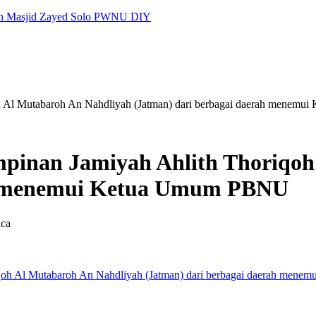
ah
Masjid Zayed Solo
PWNU DIY
qoh Al Mutabaroh An Nahdliyah (Jatman) dari berbagai daerah mene
mpinan Jamiyah Ahlith Thoriqo
ah menemui Ketua Umum PBNU
ca