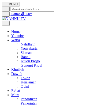
MENU
Daftar
🔴 Live
Home
Youtube
Warta
Nahdliyin
Yogyakarta
Sleman
Bantul
Kulon Progo
Gunung Kidul
Khutbah
Dawuh
Tokoh
Keislaman
Opini
Rehat
Mitra
Pendidikan
Pemerintah