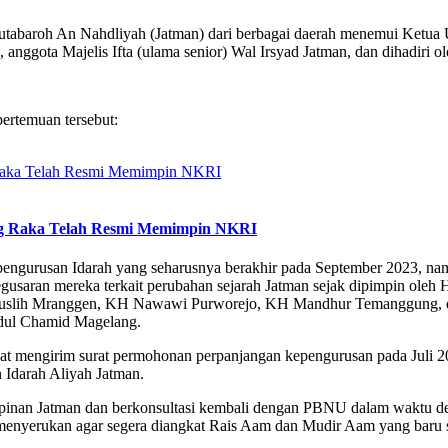
Mutabaroh An Nahdliyah (Jatman) dari berbagai daerah menemui Ketu
anggota Majelis Ifta (ulama senior) Wal Irsyad Jatman, dan dihadi
ertemuan tersebut:
ng Raka Telah Resmi Memimpin NKRI
pengurusan Idarah yang seharusnya berakhir pada September 2023, na
gusaran mereka terkait perubahan sejarah Jatman sejak dipimpin oleh 
KH Muslih Mranggen, KH Nawawi Purworejo, KH Mandhur Temanggung,
dul Chamid Magelang.
 mengirim surat permohonan perpanjangan kepengurusan pada Juli 20
 Idarah Aliyah Jatman.
an Jatman dan berkonsultasi kembali dengan PBNU dalam waktu dekat. 
menyerukan agar segera diangkat Rais Aam dan Mudir Aam yang baru 