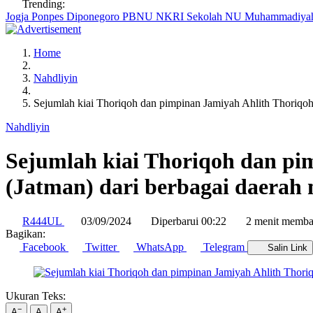
Trending:
Jogja
Ponpes Diponegoro
PBNU
NKRI
Sekolah NU
Muhammadiy
Home
Nahdliyin
Sejumlah kiai Thoriqoh dan pimpinan Jamiyah Ahlith Thori
Nahdliyin
Sejumlah kiai Thoriqoh dan pi
(Jatman) dari berbagai daer
R444UL
03/09/2024
Diperbarui 00:22
2 menit memba
Bagikan:
Facebook
Twitter
WhatsApp
Telegram
Salin Link
Ukuran Teks:
−
+
A
A
A