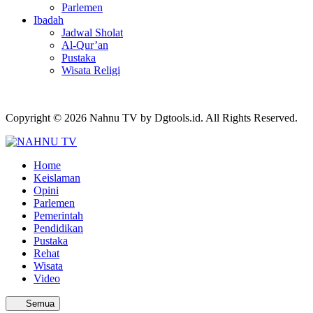
Parlemen
Ibadah
Jadwal Sholat
Al-Qur’an
Pustaka
Wisata Religi
Copyright © 2026 Nahnu TV by Dgtools.id. All Rights Reserved.
Home
Keislaman
Opini
Parlemen
Pemerintah
Pendidikan
Pustaka
Rehat
Wisata
Video
Semua