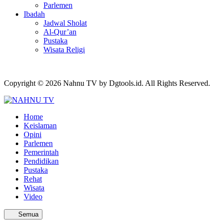
Parlemen
Ibadah
Jadwal Sholat
Al-Qur’an
Pustaka
Wisata Religi
Copyright © 2026 Nahnu TV by Dgtools.id. All Rights Reserved.
Home
Keislaman
Opini
Parlemen
Pemerintah
Pendidikan
Pustaka
Rehat
Wisata
Video
Semua