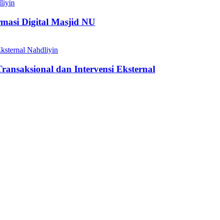
liyin
si Digital Masjid NU
Nahdliyin
nsaksional dan Intervensi Eksternal