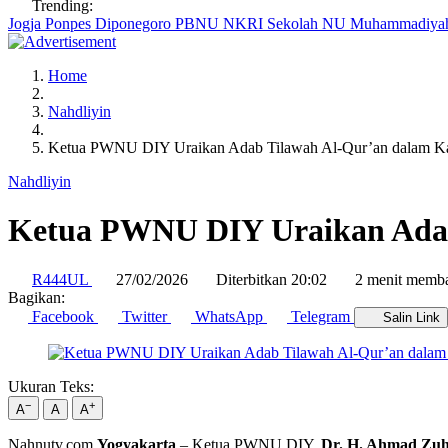
Trending:
Jogja
Ponpes Diponegoro
PBNU
NKRI
Sekolah NU
Muhammadiy
Home
Nahdliyin
Ketua PWNU DIY Uraikan Adab Tilawah Al-Qur’an dalam K
Nahdliyin
Ketua PWNU DIY Uraikan Adab
R444UL
27/02/2026
Diterbitkan 20:02
2 menit memb
Bagikan:
Facebook
Twitter
WhatsApp
Telegram
Salin Link
Ukuran Teks:
−
+
A
A
A
Nahnutv.com
Yogyakarta
– Ketua PWNU DIY,
Dr. H. Ahmad Zu