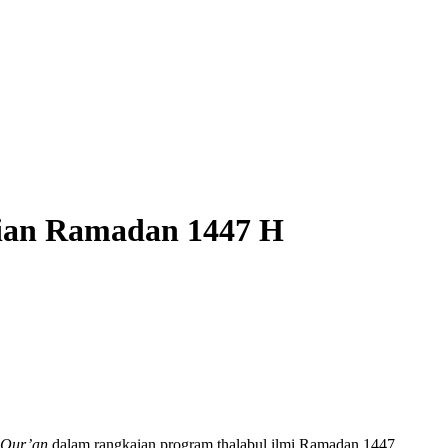
ian Ramadan 1447 H
 Qur’an
dalam rangkaian program thalabul ilmi Ramadan 1447