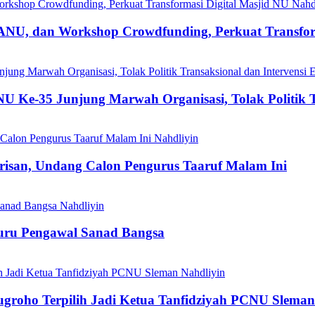
Nahd
 dan Workshop Crowdfunding, Perkuat Transforma
-35 Junjung Marwah Organisasi, Tolak Politik Tra
Nahdliyin
isan, Undang Calon Pengurus Taaruf Malam Ini
Nahdliyin
Guru Pengawal Sanad Bangsa
Nahdliyin
roho Terpilih Jadi Ketua Tanfidziyah PCNU Sleman