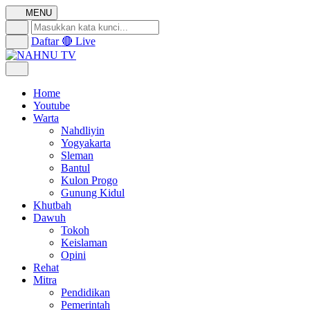
MENU
Daftar
🔴 Live
Home
Youtube
Warta
Nahdliyin
Yogyakarta
Sleman
Bantul
Kulon Progo
Gunung Kidul
Khutbah
Dawuh
Tokoh
Keislaman
Opini
Rehat
Mitra
Pendidikan
Pemerintah