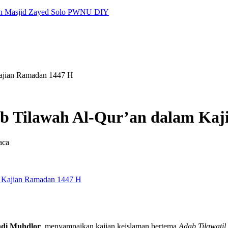
ah
Masjid Zayed Solo
PWNU DIY
ajian Ramadan 1447 H
 Tilawah Al-Qur’an dalam Kaj
aca
hdi Muhdlor
, menyampaikan kajian keislaman bertema
Adab Tilawatil