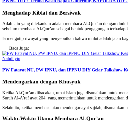
PWNU DIY : Terima Kasih Bapak Gubernur, KAPOLDA DIY ,
Menghadap Kiblat dan Bersiwak
Adab lain yang ditekankan adalah membaca Al-Qur’an dengan duduk 
sebelum membaca Al-Qur’an sebagai bentuk pengagungan terhadap k
Ia mengutip riwayat yang menyebutkan bahwa mulut adalah jalan bag
Baca Juga:
Nahdliyin
PW Fatayat NU, PW IPNU, dan IPPNU DIY Gelar Talkshow Keseh
Mendengarkan dengan Khusyuk
Ketika Al-Qur’an dibacakan, umat Islam juga disunahkan untuk men
Surah Al-A’raf ayat 204, yang memerintahkan untuk mendengarkan 
Selain itu, ketika membaca atau mendengar ayat sajdah, disunahkan
Waktu-Waktu Utama Membaca Al-Qur’an